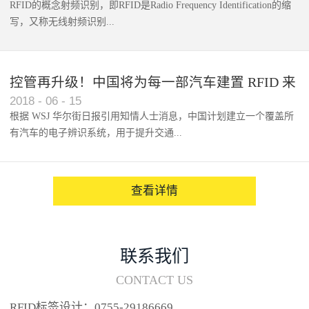
RFID的概念射频识别，即RFID是Radio Frequency Identification的缩
写，又称无线射频识别...
控管再升级！中国将为每一部汽车建置 RFID 来
2018
-
06
-
15
架构辨识系统
根据 WSJ 华尔街日报引用知情人士消息，中国计划建立一个覆盖所
有汽车的电子辨识系统，用于提升交通...
系统的安全性，帮助缓解...
查看详情
联系我们
CONTACT US
RFID标签设计：0755-29186669