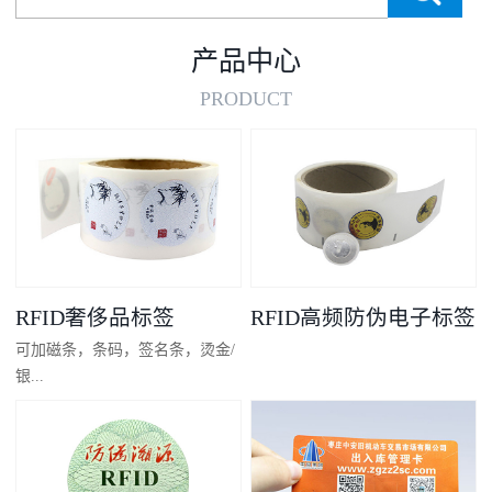
产品中心
PRODUCT
RFID奢侈品标签
RFID高频防伪电子标签
可加磁条，条码，签名条，烫金/
银...
凸码，金/银底