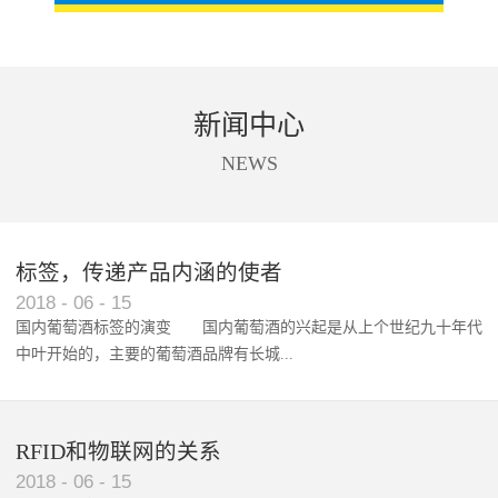
新闻中心
NEWS
标签，传递产品内涵的使者
RFID智能卡在脚踏车租借中的应用案例
2018
-
06
-
15
国内葡萄酒标签的演变 国内葡萄酒的兴起是从上个世纪九十年代
中叶开始的，主要的葡萄酒品牌有长城...
、张裕、王朝、威龙等传统品...
RFID和物联网的关系
2018
-
06
-
15