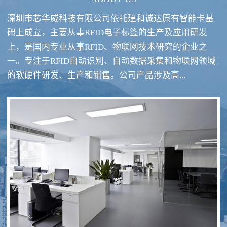
深圳市芯华威科技有限公司依托建和诚达原有智能卡基
础上成立，主要从事RFID电子标签的生产及应用研发
上，是国内专业从事RFID、物联网技术研究的企业之
一。专注于RFID自动识别、自动数据采集和物联网领域
RFID酒类防伪系统方案
RFID智慧食堂系统
的软硬件研发、生产和销售。公司产品涉及高...