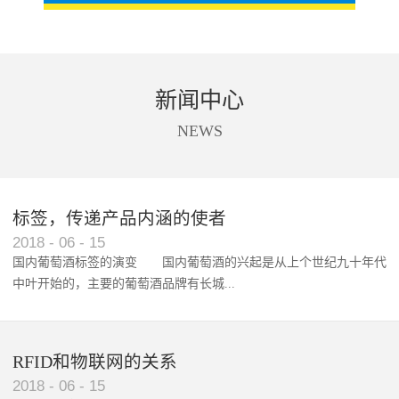
新闻中心
NEWS
标签，传递产品内涵的使者
RFID智能卡在脚踏车租借中的应用案例
2018
-
06
-
15
国内葡萄酒标签的演变 国内葡萄酒的兴起是从上个世纪九十年代
中叶开始的，主要的葡萄酒品牌有长城...
、张裕、王朝、威龙等传统品...
RFID和物联网的关系
2018
-
06
-
15