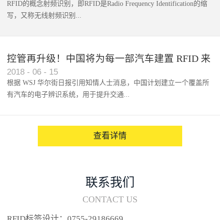
RFID的概念射频识别，即RFID是Radio Frequency Identification的缩
写，又称无线射频识别...
控管再升级！中国将为每一部汽车建置 RFID 来
2018
-
06
-
15
架构辨识系统
根据 WSJ 华尔街日报引用知情人士消息，中国计划建立一个覆盖所
有汽车的电子辨识系统，用于提升交通...
系统的安全性，帮助缓解...
查看详情
联系我们
CONTACT US
RFID标签设计：0755-29186669