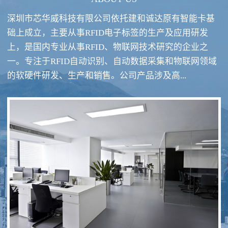
深圳市芯华威科技有限公司依托建和诚达原有智能卡基
础上成立，主要从事RFID电子标签的生产及应用研发
上，是国内专业从事RFID、物联网技术研究的企业之
一。专注于RFID自动识别、自动数据采集和物联网领域
RFID酒类防伪系统方案
RFID智慧食堂系统
的软硬件研发、生产和销售。公司产品涉及高...