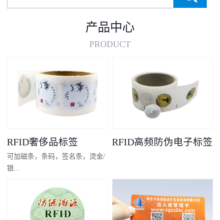
产品中心
PRODUCT
RFID奢侈品标签
RFID高频防伪电子标签
可加磁条，条码，签名条，烫金/
银...
凸码，金/银底