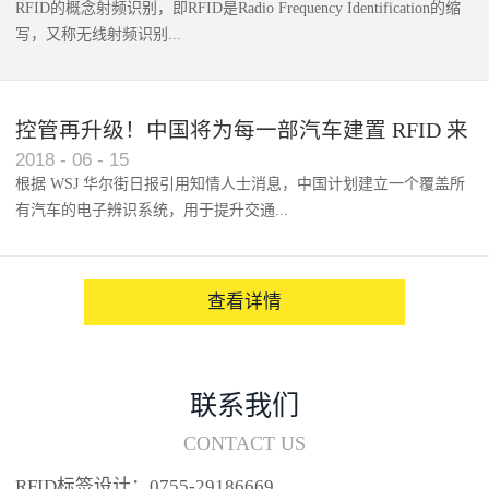
RFID的概念射频识别，即RFID是Radio Frequency Identification的缩
写，又称无线射频识别...
控管再升级！中国将为每一部汽车建置 RFID 来
2018
-
06
-
15
架构辨识系统
根据 WSJ 华尔街日报引用知情人士消息，中国计划建立一个覆盖所
有汽车的电子辨识系统，用于提升交通...
系统的安全性，帮助缓解...
查看详情
联系我们
CONTACT US
RFID标签设计：0755-29186669