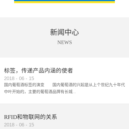
新闻中心
NEWS
标签，传递产品内涵的使者
RFID智能卡在脚踏车租借中的应用案例
2018
-
06
-
15
国内葡萄酒标签的演变 国内葡萄酒的兴起是从上个世纪九十年代
中叶开始的，主要的葡萄酒品牌有长城...
、张裕、王朝、威龙等传统品...
RFID和物联网的关系
2018
-
06
-
15