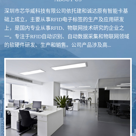
深圳市芯华威科技有限公司依托建和诚达原有智能卡基
础上成立，主要从事RFID电子标签的生产及应用研发
上，是国内专业从事RFID、物联网技术研究的企业之
一。专注于RFID自动识别、自动数据采集和物联网领域
RFID酒类防伪系统方案
RFID智慧食堂系统
的软硬件研发、生产和销售。公司产品涉及高...