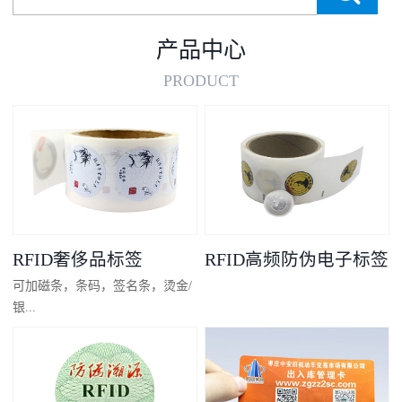
产品中心
PRODUCT
RFID奢侈品标签
RFID高频防伪电子标签
可加磁条，条码，签名条，烫金/
银...
凸码，金/银底