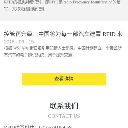
RFID的概念射频识别，即RFID是Radio Frequency Identification的缩
写，又称无线射频识别...
控管再升级！中国将为每一部汽车建置 RFID 来
2018
-
06
-
15
架构辨识系统
根据 WSJ 华尔街日报引用知情人士消息，中国计划建立一个覆盖所
有汽车的电子辨识系统，用于提升交通...
系统的安全性，帮助缓解...
查看详情
联系我们
CONTACT US
RFID标签设计：0755-29186669