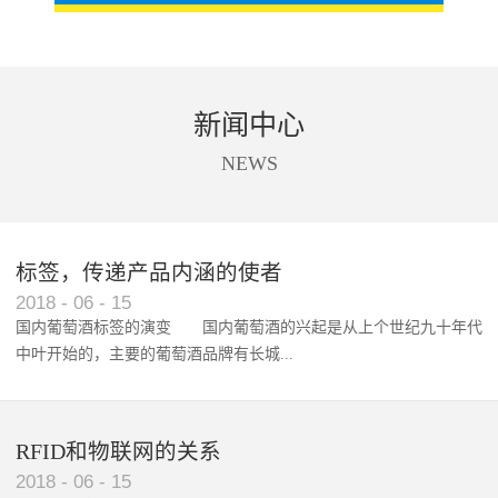
新闻中心
NEWS
标签，传递产品内涵的使者
RFID智能卡在脚踏车租借中的应用案例
2018
-
06
-
15
国内葡萄酒标签的演变 国内葡萄酒的兴起是从上个世纪九十年代
中叶开始的，主要的葡萄酒品牌有长城...
、张裕、王朝、威龙等传统品...
RFID和物联网的关系
2018
-
06
-
15