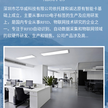
深圳市芯华威科技有限公司依托建和诚达原有智能卡基
础上成立，主要从事RFID电子标签的生产及应用研发
上，是国内专业从事RFID、物联网技术研究的企业之
一。专注于RFID自动识别、自动数据采集和物联网领域
RFID酒类防伪系统方案
RFID智慧食堂系统
的软硬件研发、生产和销售。公司产品涉及高...