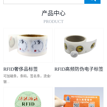
产品中心
PRODUCT
RFID奢侈品标签
RFID高频防伪电子标签
可加磁条，条码，签名条，烫金/
银...
凸码，金/银底