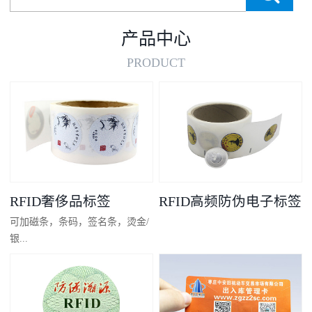
产品中心
PRODUCT
RFID奢侈品标签
RFID高频防伪电子标签
可加磁条，条码，签名条，烫金/
银...
凸码，金/银底