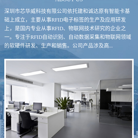
深圳市芯华威科技有限公司依托建和诚达原有智能卡基
础上成立，主要从事RFID电子标签的生产及应用研发
上，是国内专业从事RFID、物联网技术研究的企业之
一。专注于RFID自动识别、自动数据采集和物联网领域
RFID酒类防伪系统方案
RFID智慧食堂系统
的软硬件研发、生产和销售。公司产品涉及高...