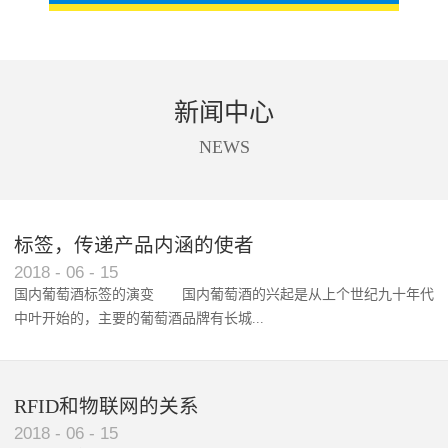
新闻中心
NEWS
标签，传递产品内涵的使者
RFID智能卡在脚踏车租借中的应用案例
2018
-
06
-
15
国内葡萄酒标签的演变 国内葡萄酒的兴起是从上个世纪九十年代
中叶开始的，主要的葡萄酒品牌有长城...
、张裕、王朝、威龙等传统品...
RFID和物联网的关系
2018
-
06
-
15