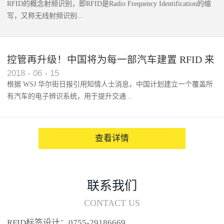
RFID的概念射频识别，即RFID是Radio Frequency Identification的缩
写，又称无线射频识别...
控管再升级！中国将为每一部汽车建置 RFID 来
2018
-
06
-
15
架构辨识系统
根据 WSJ 华尔街日报引用知情人士消息，中国计划建立一个覆盖所
有汽车的电子辨识系统，用于提升交通...
系统的安全性，帮助缓解...
查看详情
联系我们
CONTACT US
RFID标签设计：0755-29186669