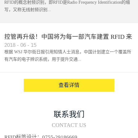
RFID的概念射频识别，即RFID是Radio Frequency Identification的缩
写，又称无线射频识别...
控管再升级！中国将为每一部汽车建置 RFID 来
2018
-
06
-
15
架构辨识系统
根据 WSJ 华尔街日报引用知情人士消息，中国计划建立一个覆盖所
有汽车的电子辨识系统，用于提升交通...
系统的安全性，帮助缓解...
查看详情
联系我们
CONTACT US
RFID标签设计：0755-29186669