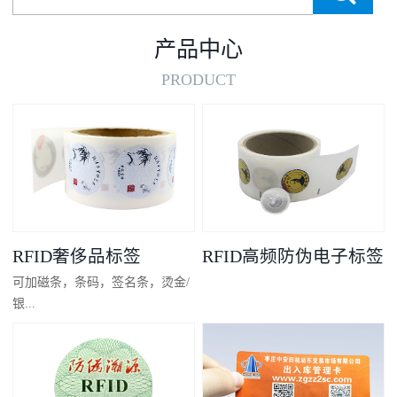
产品中心
PRODUCT
RFID奢侈品标签
RFID高频防伪电子标签
可加磁条，条码，签名条，烫金/
银...
凸码，金/银底