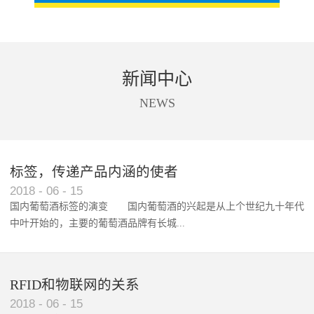
新闻中心
NEWS
标签，传递产品内涵的使者
RFID智能卡在脚踏车租借中的应用案例
2018
-
06
-
15
国内葡萄酒标签的演变 国内葡萄酒的兴起是从上个世纪九十年代
中叶开始的，主要的葡萄酒品牌有长城...
、张裕、王朝、威龙等传统品...
RFID和物联网的关系
2018
-
06
-
15