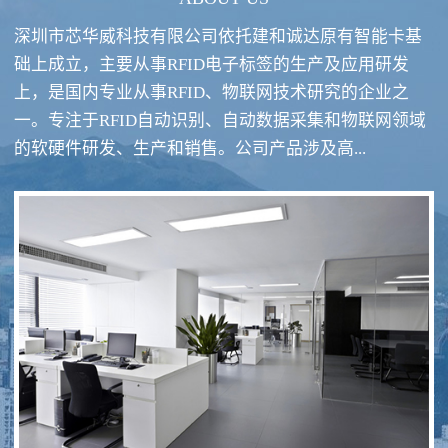
深圳市芯华威科技有限公司依托建和诚达原有智能卡基
础上成立，主要从事RFID电子标签的生产及应用研发
上，是国内专业从事RFID、物联网技术研究的企业之
一。专注于RFID自动识别、自动数据采集和物联网领域
RFID酒类防伪系统方案
RFID智慧食堂系统
的软硬件研发、生产和销售。公司产品涉及高...