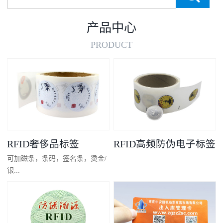
产品中心
PRODUCT
RFID奢侈品标签
RFID高频防伪电子标签
可加磁条，条码，签名条，烫金/
银...
凸码，金/银底