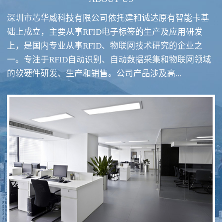
深圳市芯华威科技有限公司依托建和诚达原有智能卡基
础上成立，主要从事RFID电子标签的生产及应用研发
上，是国内专业从事RFID、物联网技术研究的企业之
一。专注于RFID自动识别、自动数据采集和物联网领域
RFID酒类防伪系统方案
RFID智慧食堂系统
的软硬件研发、生产和销售。公司产品涉及高...