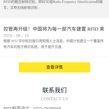
RFID的概念射频识别，即RFID是Radio Frequency Identification的缩
写，又称无线射频识别...
控管再升级！中国将为每一部汽车建置 RFID 来
2018
-
06
-
15
架构辨识系统
根据 WSJ 华尔街日报引用知情人士消息，中国计划建立一个覆盖所
有汽车的电子辨识系统，用于提升交通...
系统的安全性，帮助缓解...
查看详情
联系我们
CONTACT US
RFID标签设计：0755-29186669