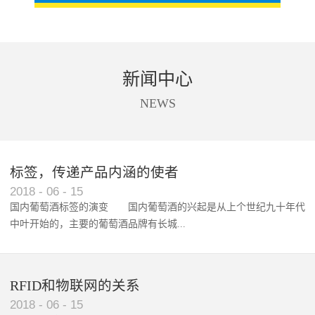
新闻中心
NEWS
标签，传递产品内涵的使者
RFID智能卡在脚踏车租借中的应用案例
2018
-
06
-
15
国内葡萄酒标签的演变 国内葡萄酒的兴起是从上个世纪九十年代
中叶开始的，主要的葡萄酒品牌有长城...
、张裕、王朝、威龙等传统品...
RFID和物联网的关系
2018
-
06
-
15