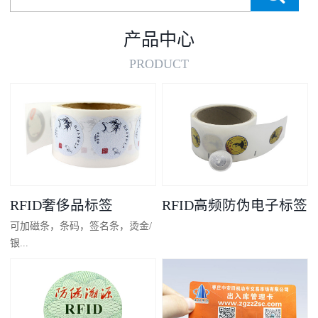
产品中心
PRODUCT
RFID奢侈品标签
RFID高频防伪电子标签
可加磁条，条码，签名条，烫金/
银...
凸码，金/银底