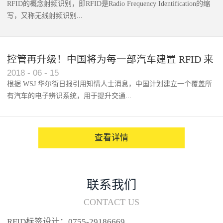
RFID的概念射频识别，即RFID是Radio Frequency Identification的缩
写，又称无线射频识别...
控管再升级！中国将为每一部汽车建置 RFID 来
2018
-
06
-
15
架构辨识系统
根据 WSJ 华尔街日报引用知情人士消息，中国计划建立一个覆盖所
有汽车的电子辨识系统，用于提升交通...
系统的安全性，帮助缓解...
查看详情
联系我们
CONTACT US
RFID标签设计：0755-29186669