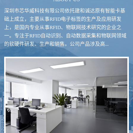
深圳市芯华威科技有限公司依托建和诚达原有智能卡基
础上成立，主要从事RFID电子标签的生产及应用研发
上，是国内专业从事RFID、物联网技术研究的企业之
一。专注于RFID自动识别、自动数据采集和物联网领域
RFID酒类防伪系统方案
RFID智慧食堂系统
的软硬件研发、生产和销售。公司产品涉及高...