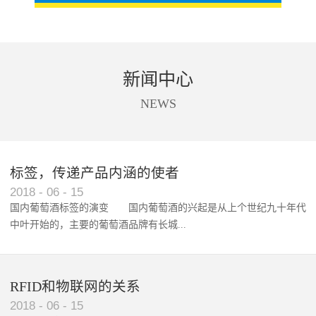
新闻中心
NEWS
标签，传递产品内涵的使者
RFID智能卡在脚踏车租借中的应用案例
2018
-
06
-
15
国内葡萄酒标签的演变 国内葡萄酒的兴起是从上个世纪九十年代
中叶开始的，主要的葡萄酒品牌有长城...
、张裕、王朝、威龙等传统品...
RFID和物联网的关系
2018
-
06
-
15