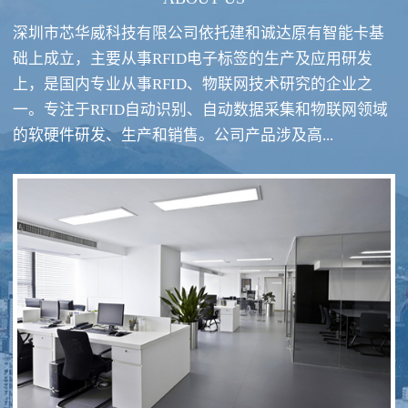
深圳市芯华威科技有限公司依托建和诚达原有智能卡基
础上成立，主要从事RFID电子标签的生产及应用研发
上，是国内专业从事RFID、物联网技术研究的企业之
一。专注于RFID自动识别、自动数据采集和物联网领域
RFID酒类防伪系统方案
RFID智慧食堂系统
的软硬件研发、生产和销售。公司产品涉及高...