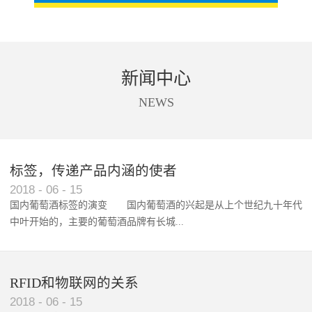
新闻中心
NEWS
标签，传递产品内涵的使者
RFID智能卡在脚踏车租借中的应用案例
2018
-
06
-
15
国内葡萄酒标签的演变 国内葡萄酒的兴起是从上个世纪九十年代
中叶开始的，主要的葡萄酒品牌有长城...
、张裕、王朝、威龙等传统品...
RFID和物联网的关系
2018
-
06
-
15