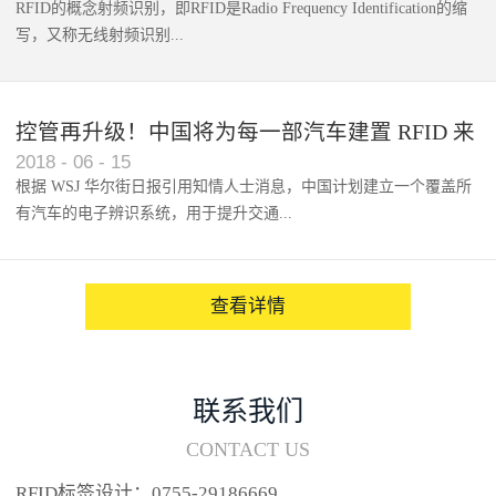
RFID的概念射频识别，即RFID是Radio Frequency Identification的缩
写，又称无线射频识别...
控管再升级！中国将为每一部汽车建置 RFID 来
2018
-
06
-
15
架构辨识系统
根据 WSJ 华尔街日报引用知情人士消息，中国计划建立一个覆盖所
有汽车的电子辨识系统，用于提升交通...
系统的安全性，帮助缓解...
查看详情
联系我们
CONTACT US
RFID标签设计：0755-29186669