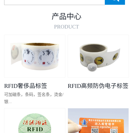
产品中心
PRODUCT
RFID奢侈品标签
RFID高频防伪电子标签
可加磁条，条码，签名条，烫金/
银...
凸码，金/银底