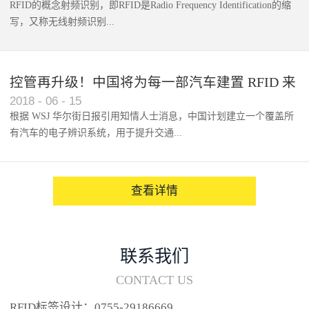
RFID的概念射频识别，即RFID是Radio Frequency Identification的缩
写，又称无线射频识别...
控管再升级！中国将为每一部汽车建置 RFID 来
2018
-
06
-
15
架构辨识系统
根据 WSJ 华尔街日报引用知情人士消息，中国计划建立一个覆盖所
有汽车的电子辨识系统，用于提升交通...
系统的安全性，帮助缓解...
查看详情
联系我们
CONTACT US
RFID标签设计：0755-29186669