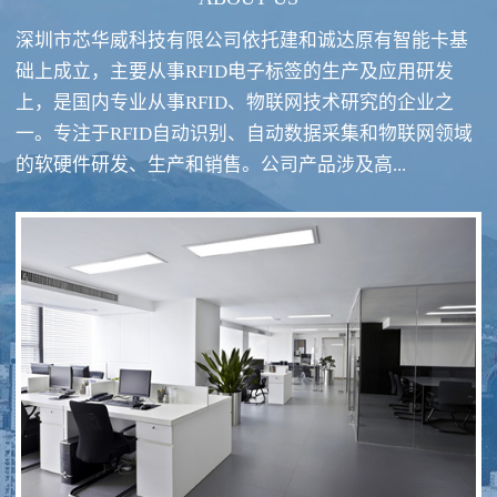
深圳市芯华威科技有限公司依托建和诚达原有智能卡基
础上成立，主要从事RFID电子标签的生产及应用研发
上，是国内专业从事RFID、物联网技术研究的企业之
一。专注于RFID自动识别、自动数据采集和物联网领域
RFID酒类防伪系统方案
RFID智慧食堂系统
的软硬件研发、生产和销售。公司产品涉及高...