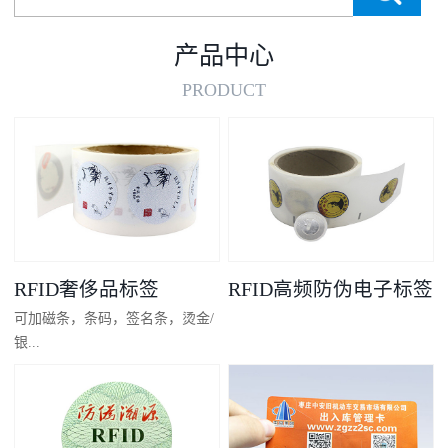
产品中心
PRODUCT
RFID奢侈品标签
RFID高频防伪电子标签
可加磁条，条码，签名条，烫金/
银...
凸码，金/银底