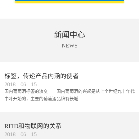
新闻中心
NEWS
标签，传递产品内涵的使者
RFID智能卡在脚踏车租借中的应用案例
2018
-
06
-
15
国内葡萄酒标签的演变 国内葡萄酒的兴起是从上个世纪九十年代
中叶开始的，主要的葡萄酒品牌有长城...
、张裕、王朝、威龙等传统品...
RFID和物联网的关系
2018
-
06
-
15