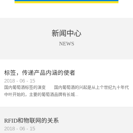
新闻中心
NEWS
标签，传递产品内涵的使者
RFID智能卡在脚踏车租借中的应用案例
2018
-
06
-
15
国内葡萄酒标签的演变 国内葡萄酒的兴起是从上个世纪九十年代
中叶开始的，主要的葡萄酒品牌有长城...
、张裕、王朝、威龙等传统品...
RFID和物联网的关系
2018
-
06
-
15