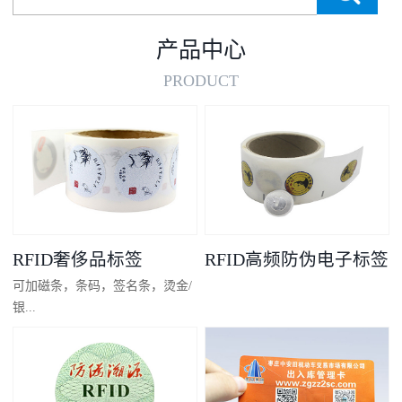
产品中心
PRODUCT
RFID奢侈品标签
RFID高频防伪电子标签
可加磁条，条码，签名条，烫金/
银...
凸码，金/银底