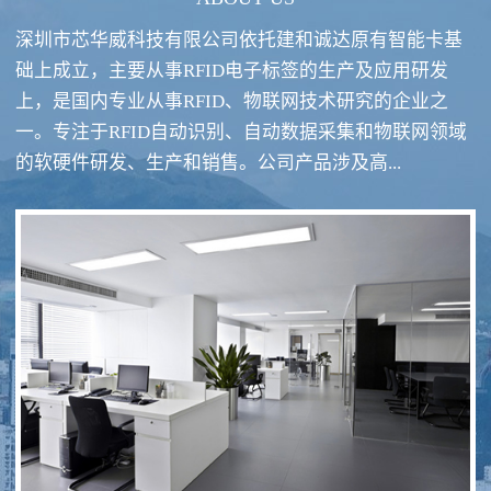
深圳市芯华威科技有限公司依托建和诚达原有智能卡基
础上成立，主要从事RFID电子标签的生产及应用研发
上，是国内专业从事RFID、物联网技术研究的企业之
一。专注于RFID自动识别、自动数据采集和物联网领域
RFID酒类防伪系统方案
RFID智慧食堂系统
的软硬件研发、生产和销售。公司产品涉及高...