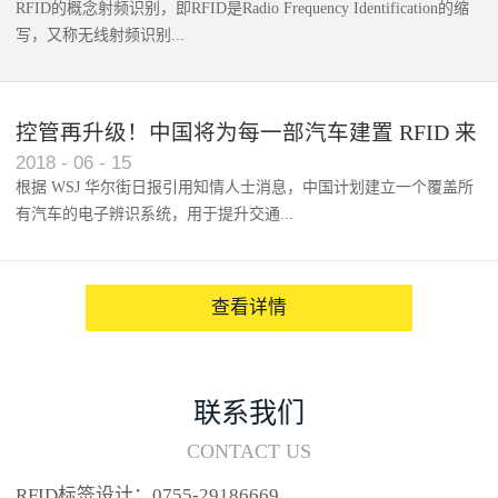
RFID的概念射频识别，即RFID是Radio Frequency Identification的缩
写，又称无线射频识别...
控管再升级！中国将为每一部汽车建置 RFID 来
2018
-
06
-
15
架构辨识系统
根据 WSJ 华尔街日报引用知情人士消息，中国计划建立一个覆盖所
有汽车的电子辨识系统，用于提升交通...
系统的安全性，帮助缓解...
查看详情
联系我们
CONTACT US
RFID标签设计：0755-29186669