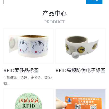
产品中心
PRODUCT
RFID奢侈品标签
RFID高频防伪电子标签
可加磁条，条码，签名条，烫金/
银...
凸码，金/银底