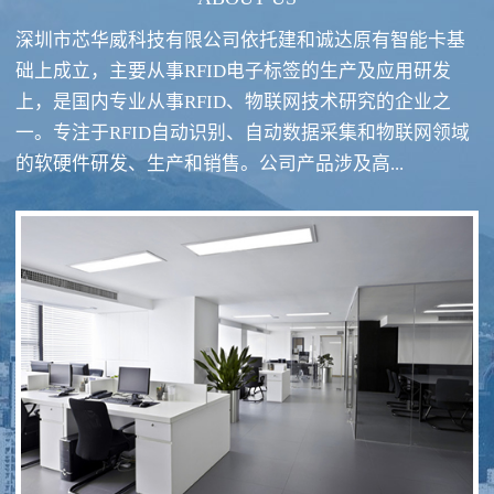
深圳市芯华威科技有限公司依托建和诚达原有智能卡基
础上成立，主要从事RFID电子标签的生产及应用研发
上，是国内专业从事RFID、物联网技术研究的企业之
一。专注于RFID自动识别、自动数据采集和物联网领域
RFID酒类防伪系统方案
RFID智慧食堂系统
的软硬件研发、生产和销售。公司产品涉及高...