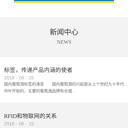
新闻中心
NEWS
标签，传递产品内涵的使者
RFID智能卡在脚踏车租借中的应用案例
2018
-
06
-
15
国内葡萄酒标签的演变 国内葡萄酒的兴起是从上个世纪九十年代
中叶开始的，主要的葡萄酒品牌有长城...
、张裕、王朝、威龙等传统品...
RFID和物联网的关系
2018
-
06
-
15