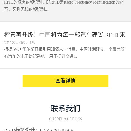
RFID的概念射频识别，即RFID是Radio Frequency Identification的缩
写，又称无线射频识别...
控管再升级！中国将为每一部汽车建置 RFID 来
2018
-
06
-
15
架构辨识系统
根据 WSJ 华尔街日报引用知情人士消息，中国计划建立一个覆盖所
有汽车的电子辨识系统，用于提升交通...
系统的安全性，帮助缓解...
查看详情
联系我们
CONTACT US
RFID标签设计：0755-29186669