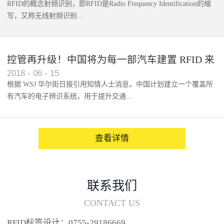
RFID的概念射频识别，即RFID是Radio Frequency Identification的缩
写，又称无线射频识别...
控管再升级！中国将为每一部汽车建置 RFID 来
2018
-
06
-
15
架构辨识系统
根据 WSJ 华尔街日报引用知情人士消息，中国计划建立一个覆盖所
有汽车的电子辨识系统，用于提升交通...
系统的安全性，帮助缓解...
查看详情
联系我们
CONTACT US
RFID标签设计：0755-29186669