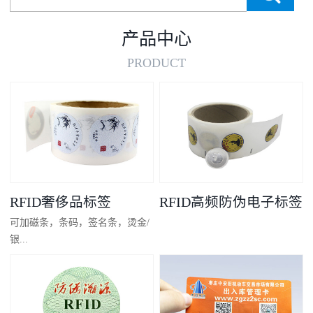
产品中心
PRODUCT
RFID奢侈品标签
RFID高频防伪电子标签
可加磁条，条码，签名条，烫金/
银...
凸码，金/银底