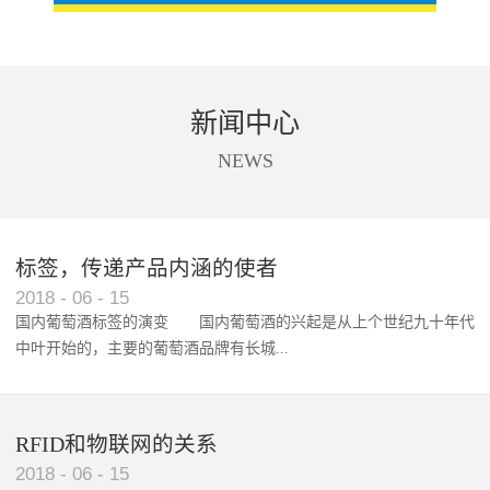
新闻中心
NEWS
标签，传递产品内涵的使者
RFID智能卡在脚踏车租借中的应用案例
2018
-
06
-
15
国内葡萄酒标签的演变 国内葡萄酒的兴起是从上个世纪九十年代
中叶开始的，主要的葡萄酒品牌有长城...
、张裕、王朝、威龙等传统品...
RFID和物联网的关系
2018
-
06
-
15