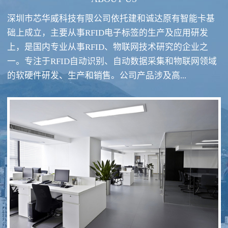
深圳市芯华威科技有限公司依托建和诚达原有智能卡基
础上成立，主要从事RFID电子标签的生产及应用研发
上，是国内专业从事RFID、物联网技术研究的企业之
一。专注于RFID自动识别、自动数据采集和物联网领域
RFID酒类防伪系统方案
RFID智慧食堂系统
的软硬件研发、生产和销售。公司产品涉及高...