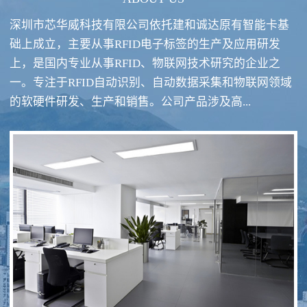
深圳市芯华威科技有限公司依托建和诚达原有智能卡基
础上成立，主要从事RFID电子标签的生产及应用研发
上，是国内专业从事RFID、物联网技术研究的企业之
一。专注于RFID自动识别、自动数据采集和物联网领域
RFID酒类防伪系统方案
RFID智慧食堂系统
的软硬件研发、生产和销售。公司产品涉及高...