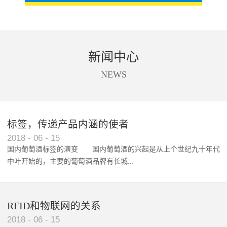
新闻中心
NEWS
标签，传递产品内涵的使者
RFID智能卡在脚踏车租借中的应用案例
2018
-
06
-
15
国内葡萄酒标签的演变 国内葡萄酒的兴起是从上个世纪九十年代
中叶开始的，主要的葡萄酒品牌有长城...
、张裕、王朝、威龙等传统品...
RFID和物联网的关系
2018
-
06
-
15