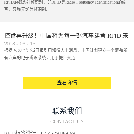
RFID的概念射频识别，即RFID是Radio Frequency Identification的缩
写，又称无线射频识别...
控管再升级！中国将为每一部汽车建置 RFID 来
2018
-
06
-
15
架构辨识系统
根据 WSJ 华尔街日报引用知情人士消息，中国计划建立一个覆盖所
有汽车的电子辨识系统，用于提升交通...
系统的安全性，帮助缓解...
查看详情
联系我们
CONTACT US
RFID标签设计：0755-29186669