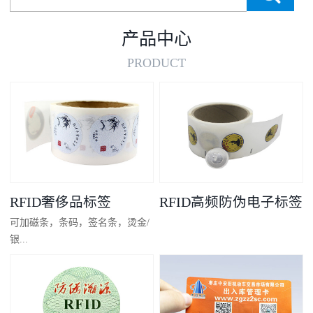
产品中心
PRODUCT
RFID奢侈品标签
RFID高频防伪电子标签
可加磁条，条码，签名条，烫金/
银...
凸码，金/银底