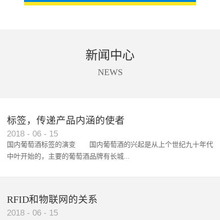
新闻中心
NEWS
标签，传递产品内涵的使者
RFID智能卡在脚踏车租借中的应用案例
2018
-
06
-
15
国内葡萄酒标签的演变 国内葡萄酒的兴起是从上个世纪九十年代
中叶开始的，主要的葡萄酒品牌有长城...
、张裕、王朝、威龙等传统品...
RFID和物联网的关系
2018
-
06
-
15