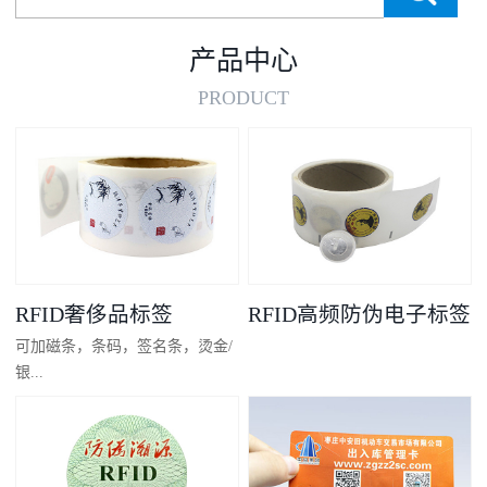
产品中心
PRODUCT
RFID奢侈品标签
RFID高频防伪电子标签
可加磁条，条码，签名条，烫金/
银...
凸码，金/银底