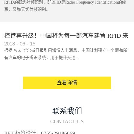
RFID的概念射频识别，即RFID是Radio Frequency Identification的缩
写，又称无线射频识别...
控管再升级！中国将为每一部汽车建置 RFID 来
2018
-
06
-
15
架构辨识系统
根据 WSJ 华尔街日报引用知情人士消息，中国计划建立一个覆盖所
有汽车的电子辨识系统，用于提升交通...
系统的安全性，帮助缓解...
查看详情
联系我们
CONTACT US
RFID标签设计：0755-29186669