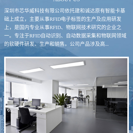
深圳市芯华威科技有限公司依托建和诚达原有智能卡基
础上成立，主要从事RFID电子标签的生产及应用研发
上，是国内专业从事RFID、物联网技术研究的企业之
一。专注于RFID自动识别、自动数据采集和物联网领域
RFID酒类防伪系统方案
RFID智慧食堂系统
的软硬件研发、生产和销售。公司产品涉及高...