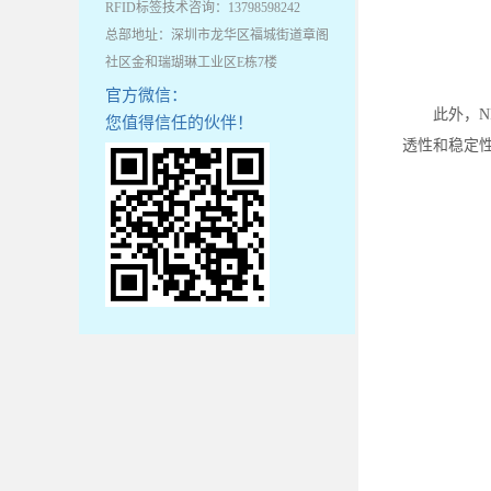
RFID标签技术咨询：13798598242
总部地址：深圳市龙华区福城街道章阁
社区金和瑞瑚琳工业区E栋7楼
官方微信：
此外，N
您值得信任的伙伴！
透性和稳定