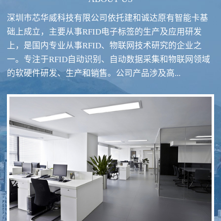
深圳市芯华威科技有限公司依托建和诚达原有智能卡基
础上成立，主要从事RFID电子标签的生产及应用研发
上，是国内专业从事RFID、物联网技术研究的企业之
一。专注于RFID自动识别、自动数据采集和物联网领域
RFID酒类防伪系统方案
RFID智慧食堂系统
的软硬件研发、生产和销售。公司产品涉及高...