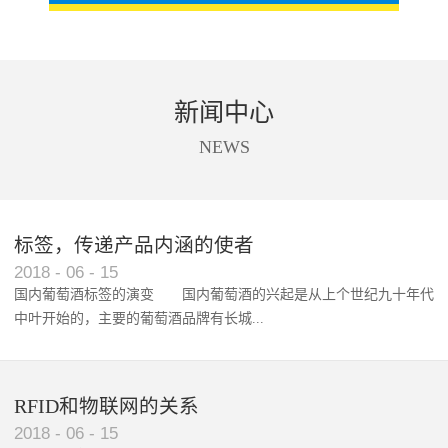
新闻中心
NEWS
标签，传递产品内涵的使者
RFID智能卡在脚踏车租借中的应用案例
2018
-
06
-
15
国内葡萄酒标签的演变 国内葡萄酒的兴起是从上个世纪九十年代
中叶开始的，主要的葡萄酒品牌有长城...
、张裕、王朝、威龙等传统品...
RFID和物联网的关系
2018
-
06
-
15