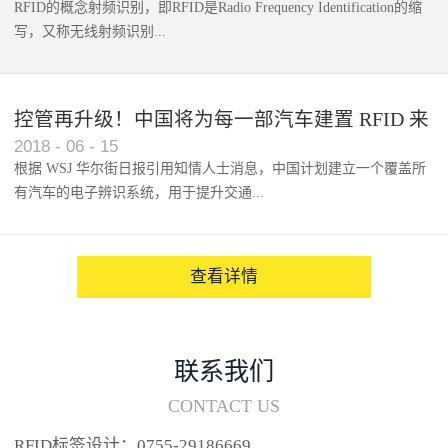
RFID的概念射频识别，即RFID是Radio Frequency Identification的缩
写，又称无线射频识别...
控管再升级！中国将为每一部汽车建置 RFID 来
2018
-
06
-
15
架构辨识系统
根据 WSJ 华尔街日报引用知情人士消息，中国计划建立一个覆盖所
有汽车的电子辨识系统，用于提升交通...
系统的安全性，帮助缓解...
查看详情
联系我们
CONTACT US
RFID标签设计：0755-29186669