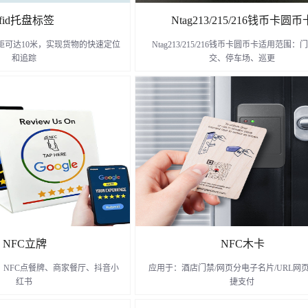
rfid托盘标签
Ntag213/215/216钱币卡圆币
读距可达10米，实现货物的快速定位
Ntag213/215/216钱币卡圆币卡适用范围
和追踪
交、停车场、巡更
了解更多
了解更多
NFC立牌
NFC木卡
、NFC点餐牌、商家餐厅、抖音小
应用于：酒店门禁/网页分电子名片/URL网页
红书
捷支付