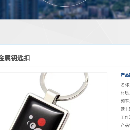
D金属钥匙扣
产品
名称
材质
频率
读卡
工作
产品