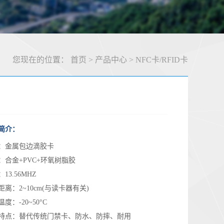
您现在的位置：
首页
>
产品中心
>
NFC卡/RFID卡
简介：
：
金属包边滴胶卡
：
合金+PVC+环氧树脂胶
：
13.56MHZ
距离：
2~10cm(与读卡器有关)
温度：
-20~50°C
特点：
替代传统门禁卡、防水、防摔、耐用