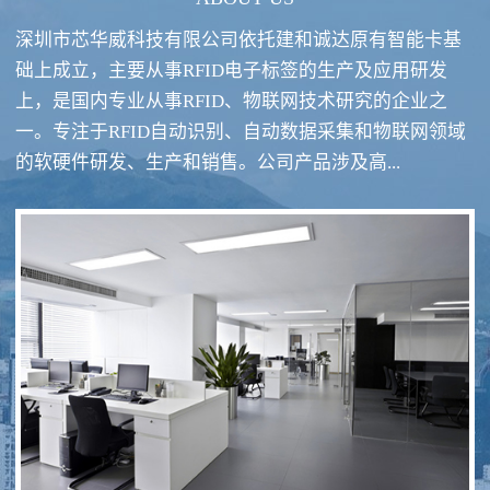
深圳市芯华威科技有限公司依托建和诚达原有智能卡基
础上成立，主要从事RFID电子标签的生产及应用研发
上，是国内专业从事RFID、物联网技术研究的企业之
一。专注于RFID自动识别、自动数据采集和物联网领域
RFID酒类防伪系统方案
RFID智慧食堂系统
的软硬件研发、生产和销售。公司产品涉及高...