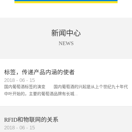
新闻中心
NEWS
标签，传递产品内涵的使者
RFID智能卡在脚踏车租借中的应用案例
2018
-
06
-
15
国内葡萄酒标签的演变 国内葡萄酒的兴起是从上个世纪九十年代
中叶开始的，主要的葡萄酒品牌有长城...
、张裕、王朝、威龙等传统品...
RFID和物联网的关系
2018
-
06
-
15