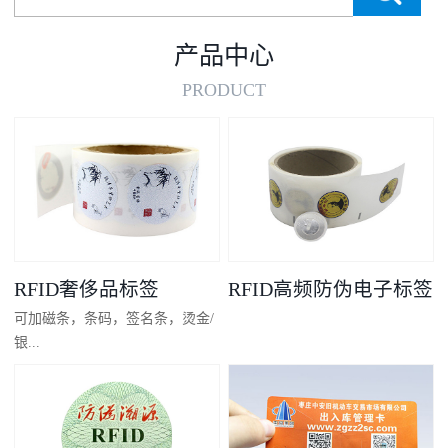
产品中心
PRODUCT
RFID奢侈品标签
RFID高频防伪电子标签
可加磁条，条码，签名条，烫金/
银...
凸码，金/银底