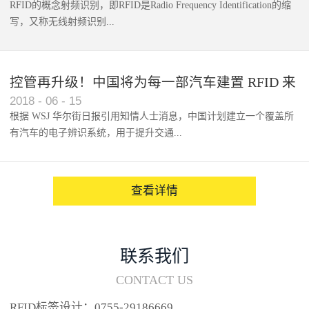
RFID的概念射频识别，即RFID是Radio Frequency Identification的缩
写，又称无线射频识别...
控管再升级！中国将为每一部汽车建置 RFID 来
2018
-
06
-
15
架构辨识系统
根据 WSJ 华尔街日报引用知情人士消息，中国计划建立一个覆盖所
有汽车的电子辨识系统，用于提升交通...
系统的安全性，帮助缓解...
查看详情
联系我们
CONTACT US
RFID标签设计：0755-29186669