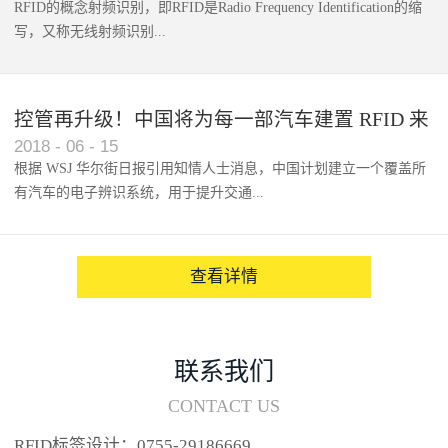
RFID的概念射频识别，即RFID是Radio Frequency Identification的缩
写，又称无线射频识别...
控管再升级！中国将为每一部汽车建置 RFID 来
2018
-
06
-
15
架构辨识系统
根据 WSJ 华尔街日报引用知情人士消息，中国计划建立一个覆盖所
有汽车的电子辨识系统，用于提升交通...
系统的安全性，帮助缓解...
查看详情
联系我们
CONTACT US
RFID标签设计：0755-29186669