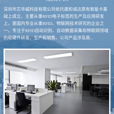
深圳市芯华威科技有限公司依托建和诚达原有智能卡基
础上成立，主要从事RFID电子标签的生产及应用研发
上，是国内专业从事RFID、物联网技术研究的企业之
一。专注于RFID自动识别、自动数据采集和物联网领域
RFID酒类防伪系统方案
RFID智慧食堂系统
的软硬件研发、生产和销售。公司产品涉及高...