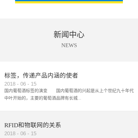
新闻中心
NEWS
标签，传递产品内涵的使者
RFID智能卡在脚踏车租借中的应用案例
2018
-
06
-
15
国内葡萄酒标签的演变 国内葡萄酒的兴起是从上个世纪九十年代
中叶开始的，主要的葡萄酒品牌有长城...
、张裕、王朝、威龙等传统品...
RFID和物联网的关系
2018
-
06
-
15