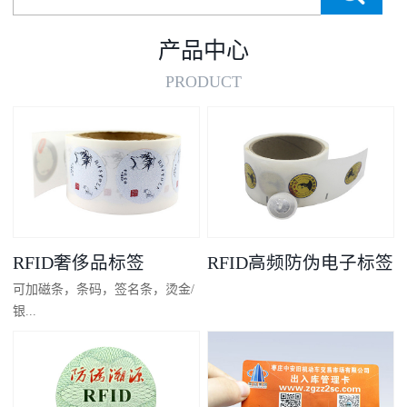
产品中心
PRODUCT
RFID奢侈品标签
RFID高频防伪电子标签
可加磁条，条码，签名条，烫金/
银...
凸码，金/银底