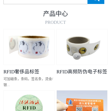
产品中心
PRODUCT
RFID奢侈品标签
RFID高频防伪电子标签
可加磁条，条码，签名条，烫金/
银...
凸码，金/银底