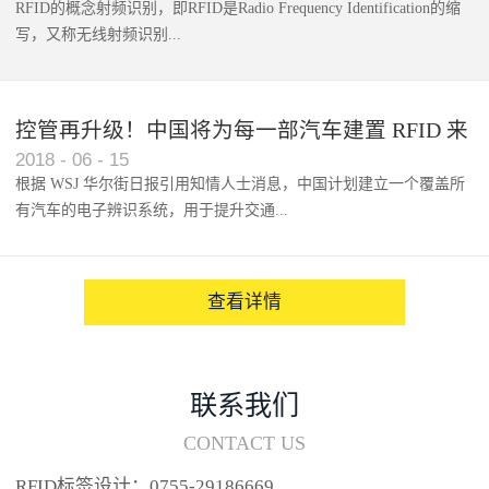
RFID的概念射频识别，即RFID是Radio Frequency Identification的缩
写，又称无线射频识别...
控管再升级！中国将为每一部汽车建置 RFID 来
2018
-
06
-
15
架构辨识系统
根据 WSJ 华尔街日报引用知情人士消息，中国计划建立一个覆盖所
有汽车的电子辨识系统，用于提升交通...
系统的安全性，帮助缓解...
查看详情
联系我们
CONTACT US
RFID标签设计：0755-29186669