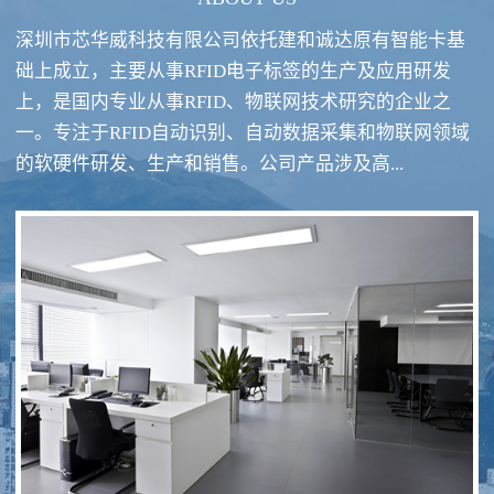
深圳市芯华威科技有限公司依托建和诚达原有智能卡基
础上成立，主要从事RFID电子标签的生产及应用研发
上，是国内专业从事RFID、物联网技术研究的企业之
一。专注于RFID自动识别、自动数据采集和物联网领域
RFID酒类防伪系统方案
RFID智慧食堂系统
的软硬件研发、生产和销售。公司产品涉及高...