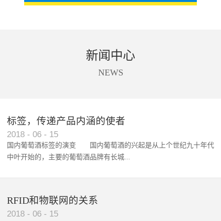
新闻中心
NEWS
标签，传递产品内涵的使者
RFID智能卡在脚踏车租借中的应用案例
2018
-
06
-
15
国内葡萄酒标签的演变 国内葡萄酒的兴起是从上个世纪九十年代
中叶开始的，主要的葡萄酒品牌有长城...
、张裕、王朝、威龙等传统品...
RFID和物联网的关系
2018
-
06
-
15