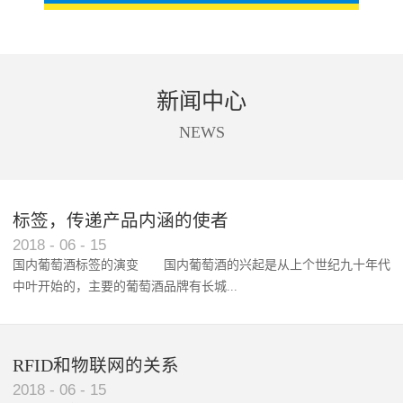
新闻中心
NEWS
标签，传递产品内涵的使者
RFID智能卡在脚踏车租借中的应用案例
2018
-
06
-
15
国内葡萄酒标签的演变 国内葡萄酒的兴起是从上个世纪九十年代
中叶开始的，主要的葡萄酒品牌有长城...
、张裕、王朝、威龙等传统品...
RFID和物联网的关系
2018
-
06
-
15