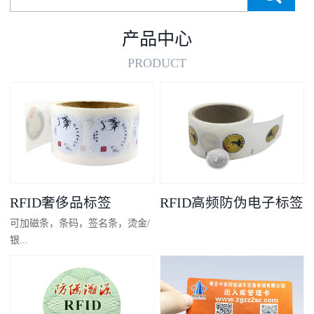
产品中心
PRODUCT
RFID奢侈品标签
RFID高频防伪电子标签
可加磁条，条码，签名条，烫金/
银...
凸码，金/银底