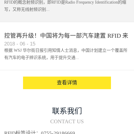
RFID的概念射频识别，即RFID是Radio Frequency Identification的缩
写，又称无线射频识别...
控管再升级！中国将为每一部汽车建置 RFID 来
2018
-
06
-
15
架构辨识系统
根据 WSJ 华尔街日报引用知情人士消息，中国计划建立一个覆盖所
有汽车的电子辨识系统，用于提升交通...
系统的安全性，帮助缓解...
查看详情
联系我们
CONTACT US
RFID标签设计：0755-29186669