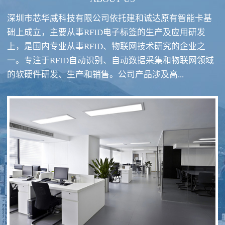
深圳市芯华威科技有限公司依托建和诚达原有智能卡基
础上成立，主要从事RFID电子标签的生产及应用研发
上，是国内专业从事RFID、物联网技术研究的企业之
一。专注于RFID自动识别、自动数据采集和物联网领域
RFID酒类防伪系统方案
RFID智慧食堂系统
的软硬件研发、生产和销售。公司产品涉及高...