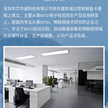
深圳市芯华威科技有限公司依托建和诚达原有智能卡基
础上成立，主要从事RFID电子标签的生产及应用研发
上，是国内专业从事RFID、物联网技术研究的企业之
一。专注于RFID自动识别、自动数据采集和物联网领域
RFID酒类防伪系统方案
RFID智慧食堂系统
的软硬件研发、生产和销售。公司产品涉及高...