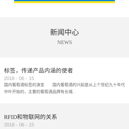
新闻中心
NEWS
标签，传递产品内涵的使者
RFID智能卡在脚踏车租借中的应用案例
2018
-
06
-
15
国内葡萄酒标签的演变 国内葡萄酒的兴起是从上个世纪九十年代
中叶开始的，主要的葡萄酒品牌有长城...
、张裕、王朝、威龙等传统品...
RFID和物联网的关系
2018
-
06
-
15