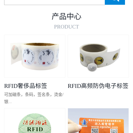
产品中心
PRODUCT
RFID奢侈品标签
RFID高频防伪电子标签
可加磁条，条码，签名条，烫金/
银...
凸码，金/银底