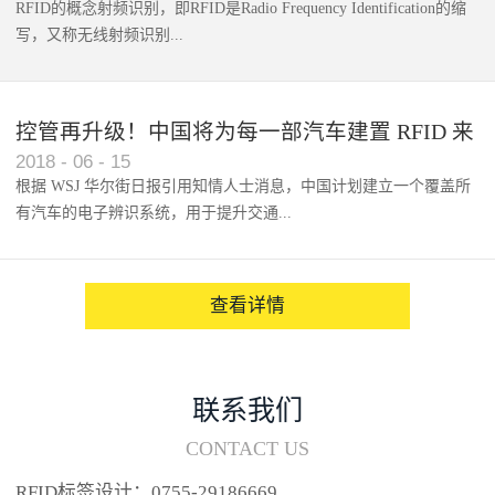
RFID的概念射频识别，即RFID是Radio Frequency Identification的缩
写，又称无线射频识别...
控管再升级！中国将为每一部汽车建置 RFID 来
2018
-
06
-
15
架构辨识系统
根据 WSJ 华尔街日报引用知情人士消息，中国计划建立一个覆盖所
有汽车的电子辨识系统，用于提升交通...
系统的安全性，帮助缓解...
查看详情
联系我们
CONTACT US
RFID标签设计：0755-29186669