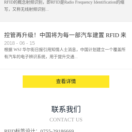
RFID的概念射频识别，即RFID是Radio Frequency Identification的缩
写，又称无线射频识别...
控管再升级！中国将为每一部汽车建置 RFID 来
2018
-
06
-
15
架构辨识系统
根据 WSJ 华尔街日报引用知情人士消息，中国计划建立一个覆盖所
有汽车的电子辨识系统，用于提升交通...
系统的安全性，帮助缓解...
查看详情
联系我们
CONTACT US
RFID标签设计：0755-29186669