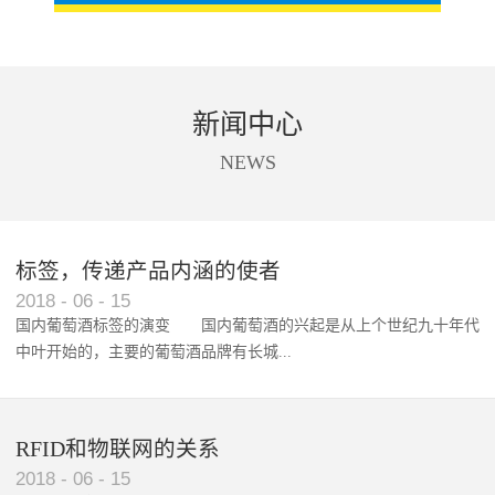
新闻中心
NEWS
标签，传递产品内涵的使者
RFID智能卡在脚踏车租借中的应用案例
2018
-
06
-
15
国内葡萄酒标签的演变 国内葡萄酒的兴起是从上个世纪九十年代
中叶开始的，主要的葡萄酒品牌有长城...
、张裕、王朝、威龙等传统品...
RFID和物联网的关系
2018
-
06
-
15