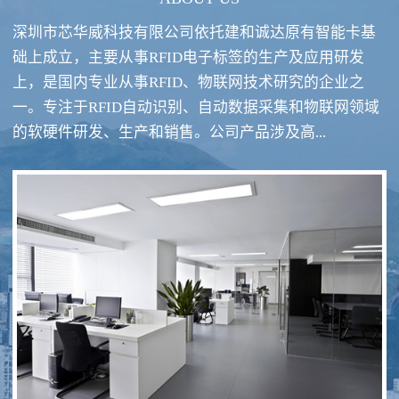
深圳市芯华威科技有限公司依托建和诚达原有智能卡基
础上成立，主要从事RFID电子标签的生产及应用研发
上，是国内专业从事RFID、物联网技术研究的企业之
一。专注于RFID自动识别、自动数据采集和物联网领域
RFID酒类防伪系统方案
RFID智慧食堂系统
的软硬件研发、生产和销售。公司产品涉及高...