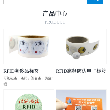
产品中心
PRODUCT
RFID奢侈品标签
RFID高频防伪电子标签
可加磁条，条码，签名条，烫金/
银...
凸码，金/银底