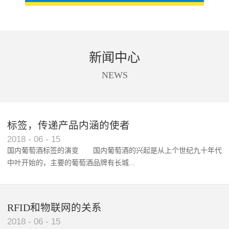
新闻中心
NEWS
标签，传递产品内涵的使者
RFID智能卡在脚踏车租借中的应用案例
2018
-
06
-
15
国内葡萄酒标签的演变 国内葡萄酒的兴起是从上个世纪九十年代
中叶开始的，主要的葡萄酒品牌有长城...
、张裕、王朝、威龙等传统品...
RFID和物联网的关系
2018
-
06
-
15