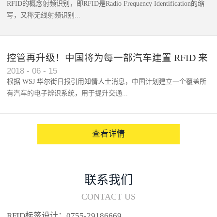
RFID的概念射频识别，即RFID是Radio Frequency Identification的缩
写，又称无线射频识别...
控管再升级！中国将为每一部汽车建置 RFID 来
2018
-
06
-
15
架构辨识系统
根据 WSJ 华尔街日报引用知情人士消息，中国计划建立一个覆盖所
有汽车的电子辨识系统，用于提升交通...
系统的安全性，帮助缓解...
查看详情
联系我们
CONTACT US
RFID标签设计：0755-29186669