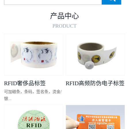
产品中心
PRODUCT
RFID奢侈品标签
RFID高频防伪电子标签
可加磁条，条码，签名条，烫金/
银...
凸码，金/银底