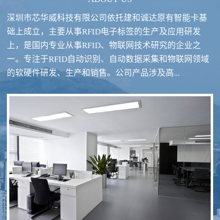
深圳市芯华威科技有限公司依托建和诚达原有智能卡基
础上成立，主要从事RFID电子标签的生产及应用研发
上，是国内专业从事RFID、物联网技术研究的企业之
一。专注于RFID自动识别、自动数据采集和物联网领域
RFID酒类防伪系统方案
RFID智慧食堂系统
的软硬件研发、生产和销售。公司产品涉及高...