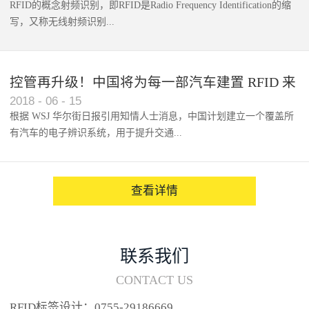
RFID的概念射频识别，即RFID是Radio Frequency Identification的缩
写，又称无线射频识别...
控管再升级！中国将为每一部汽车建置 RFID 来
2018
-
06
-
15
架构辨识系统
根据 WSJ 华尔街日报引用知情人士消息，中国计划建立一个覆盖所
有汽车的电子辨识系统，用于提升交通...
系统的安全性，帮助缓解...
查看详情
联系我们
CONTACT US
RFID标签设计：0755-29186669