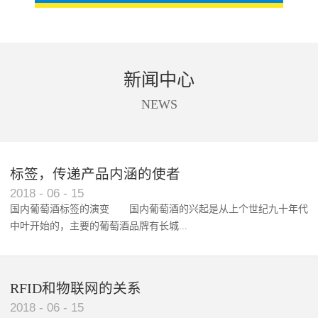
新闻中心
NEWS
标签，传递产品内涵的使者
RFID智能卡在脚踏车租借中的应用案例
2018
-
06
-
15
国内葡萄酒标签的演变 国内葡萄酒的兴起是从上个世纪九十年代
中叶开始的，主要的葡萄酒品牌有长城...
、张裕、王朝、威龙等传统品...
RFID和物联网的关系
2018
-
06
-
15