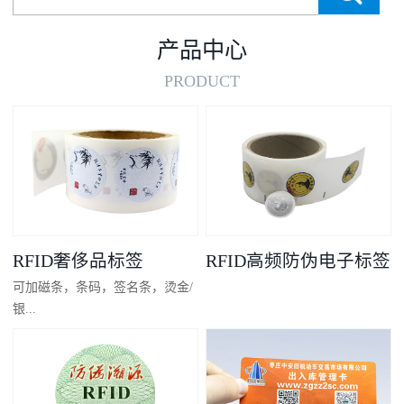
产品中心
PRODUCT
RFID奢侈品标签
RFID高频防伪电子标签
可加磁条，条码，签名条，烫金/
银...
凸码，金/银底