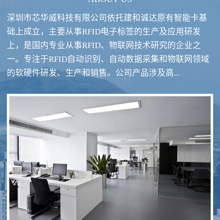
深圳市芯华威科技有限公司依托建和诚达原有智能卡基
础上成立，主要从事RFID电子标签的生产及应用研发
上，是国内专业从事RFID、物联网技术研究的企业之
一。专注于RFID自动识别、自动数据采集和物联网领域
RFID酒类防伪系统方案
RFID智慧食堂系统
的软硬件研发、生产和销售。公司产品涉及高...