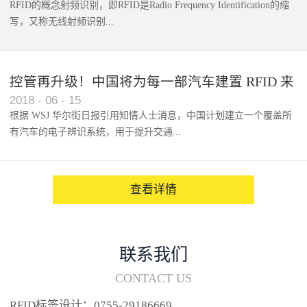
RFID的概念射频识别，即RFID是Radio Frequency Identification的缩
写，又称无线射频识别...
控管再升级！中国将为每一部汽车建置 RFID 来
2018
-
06
-
15
架构辨识系统
根据 WSJ 华尔街日报引用知情人士消息，中国计划建立一个覆盖所
有汽车的电子辨识系统，用于提升交通...
系统的安全性，帮助缓解...
查看详情
联系我们
CONTACT US
RFID标签设计：0755-29186669