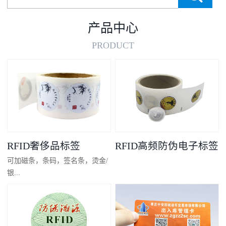
产品中心
PRODUCT
RFID奢侈品标签
RFID高频防伪电子标签
可加磁条，条码，签名条，烫金/
银...
凸码，金/银底