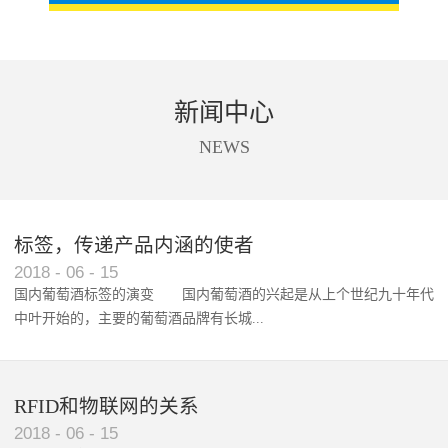
新闻中心
NEWS
标签，传递产品内涵的使者
RFID智能卡在脚踏车租借中的应用案例
2018
-
06
-
15
国内葡萄酒标签的演变 国内葡萄酒的兴起是从上个世纪九十年代
中叶开始的，主要的葡萄酒品牌有长城...
、张裕、王朝、威龙等传统品...
RFID和物联网的关系
2018
-
06
-
15