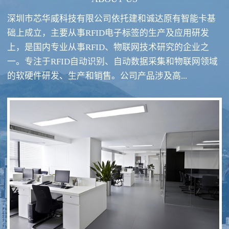
深圳市芯华威科技有限公司依托建和诚达原有智能卡基
础上成立，主要从事RFID电子标签的生产及应用研发
上，是国内专业从事RFID、物联网技术研究的企业之
一。专注于RFID自动识别、自动数据采集和物联网领域
RFID酒类防伪系统方案
RFID智慧食堂系统
的软硬件研发、生产和销售。公司产品涉及高...