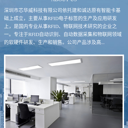
深圳市芯华威科技有限公司依托建和诚达原有智能卡基
础上成立，主要从事RFID电子标签的生产及应用研发
上，是国内专业从事RFID、物联网技术研究的企业之
一。专注于RFID自动识别、自动数据采集和物联网领域
RFID酒类防伪系统方案
RFID智慧食堂系统
的软硬件研发、生产和销售。公司产品涉及高...