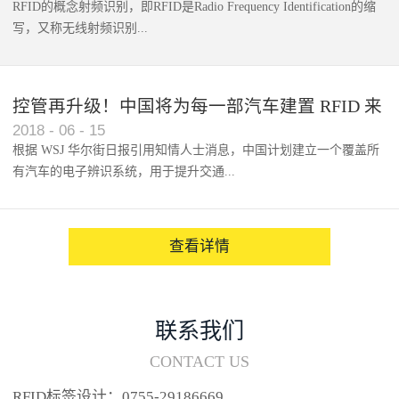
RFID的概念射频识别，即RFID是Radio Frequency Identification的缩
写，又称无线射频识别...
控管再升级！中国将为每一部汽车建置 RFID 来
2018
-
06
-
15
架构辨识系统
根据 WSJ 华尔街日报引用知情人士消息，中国计划建立一个覆盖所
有汽车的电子辨识系统，用于提升交通...
系统的安全性，帮助缓解...
查看详情
联系我们
CONTACT US
RFID标签设计：0755-29186669