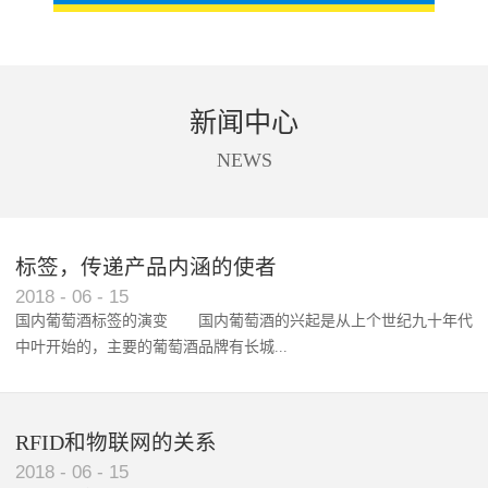
新闻中心
NEWS
标签，传递产品内涵的使者
RFID智能卡在脚踏车租借中的应用案例
2018
-
06
-
15
国内葡萄酒标签的演变 国内葡萄酒的兴起是从上个世纪九十年代
中叶开始的，主要的葡萄酒品牌有长城...
、张裕、王朝、威龙等传统品...
RFID和物联网的关系
2018
-
06
-
15