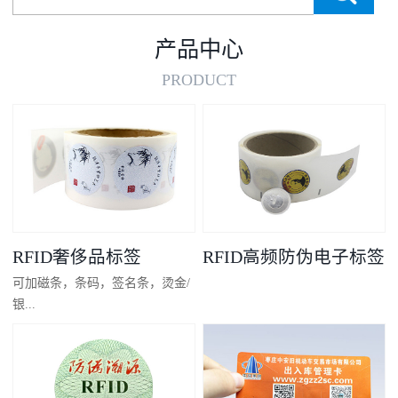
产品中心
PRODUCT
RFID奢侈品标签
RFID高频防伪电子标签
可加磁条，条码，签名条，烫金/
银...
凸码，金/银底