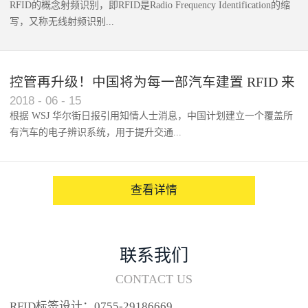
RFID的概念射频识别，即RFID是Radio Frequency Identification的缩
写，又称无线射频识别...
控管再升级！中国将为每一部汽车建置 RFID 来
2018
-
06
-
15
架构辨识系统
根据 WSJ 华尔街日报引用知情人士消息，中国计划建立一个覆盖所
有汽车的电子辨识系统，用于提升交通...
系统的安全性，帮助缓解...
查看详情
联系我们
CONTACT US
RFID标签设计：0755-29186669