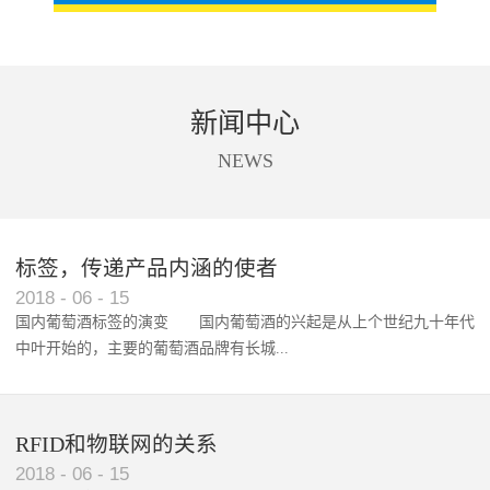
新闻中心
NEWS
标签，传递产品内涵的使者
RFID智能卡在脚踏车租借中的应用案例
2018
-
06
-
15
国内葡萄酒标签的演变 国内葡萄酒的兴起是从上个世纪九十年代
中叶开始的，主要的葡萄酒品牌有长城...
、张裕、王朝、威龙等传统品...
RFID和物联网的关系
2018
-
06
-
15