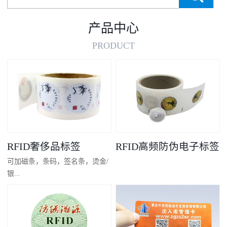
产品中心
PRODUCT
RFID奢侈品标签
RFID高频防伪电子标签
可加磁条，条码，签名条，烫金/
银...
凸码，金/银底