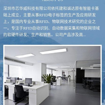
深圳市芯华威科技有限公司依托建和诚达原有智能卡基
础上成立，主要从事RFID电子标签的生产及应用研发
上，是国内专业从事RFID、物联网技术研究的企业之
一。专注于RFID自动识别、自动数据采集和物联网领域
RFID酒类防伪系统方案
RFID智慧食堂系统
的软硬件研发、生产和销售。公司产品涉及高...