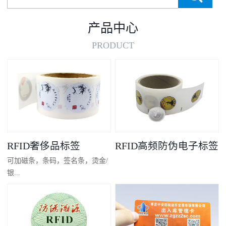
产品中心
PRODUCT
RFID奢侈品标签
RFID高频防伪电子标签
可加磁条，条码，签名条，烫金/
银...
凸码，金/银底