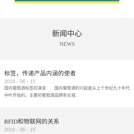
新闻中心
NEWS
标签，传递产品内涵的使者
RFID智能卡在脚踏车租借中的应用案例
2018
-
06
-
15
国内葡萄酒标签的演变 国内葡萄酒的兴起是从上个世纪九十年代
中叶开始的，主要的葡萄酒品牌有长城...
、张裕、王朝、威龙等传统品...
RFID和物联网的关系
2018
-
06
-
15