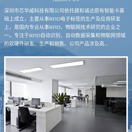
深圳市芯华威科技有限公司依托建和诚达原有智能卡基
础上成立，主要从事RFID电子标签的生产及应用研发
上，是国内专业从事RFID、物联网技术研究的企业之
一。专注于RFID自动识别、自动数据采集和物联网领域
RFID酒类防伪系统方案
RFID智慧食堂系统
的软硬件研发、生产和销售。公司产品涉及高...