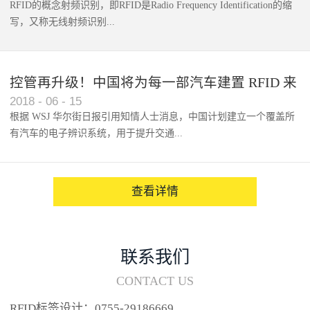
RFID的概念射频识别，即RFID是Radio Frequency Identification的缩
写，又称无线射频识别...
控管再升级！中国将为每一部汽车建置 RFID 来
2018
-
06
-
15
架构辨识系统
根据 WSJ 华尔街日报引用知情人士消息，中国计划建立一个覆盖所
有汽车的电子辨识系统，用于提升交通...
系统的安全性，帮助缓解...
查看详情
联系我们
CONTACT US
RFID标签设计：0755-29186669