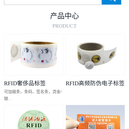
产品中心
PRODUCT
RFID奢侈品标签
RFID高频防伪电子标签
可加磁条，条码，签名条，烫金/
银...
凸码，金/银底