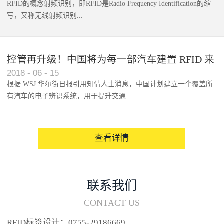
RFID的概念射频识别，即RFID是Radio Frequency Identification的缩
写，又称无线射频识别...
控管再升级！中国将为每一部汽车建置 RFID 来
2018
-
06
-
15
架构辨识系统
根据 WSJ 华尔街日报引用知情人士消息，中国计划建立一个覆盖所
有汽车的电子辨识系统，用于提升交通...
系统的安全性，帮助缓解...
查看详情
联系我们
CONTACT US
RFID标签设计：0755-29186669