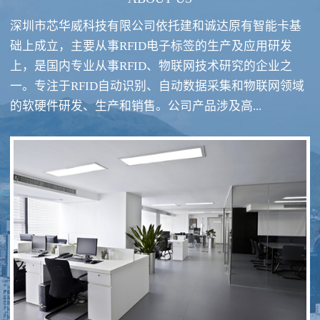
深圳市芯华威科技有限公司依托建和诚达原有智能卡基
础上成立，主要从事RFID电子标签的生产及应用研发
上，是国内专业从事RFID、物联网技术研究的企业之
一。专注于RFID自动识别、自动数据采集和物联网领域
RFID酒类防伪系统方案
RFID智慧食堂系统
的软硬件研发、生产和销售。公司产品涉及高...