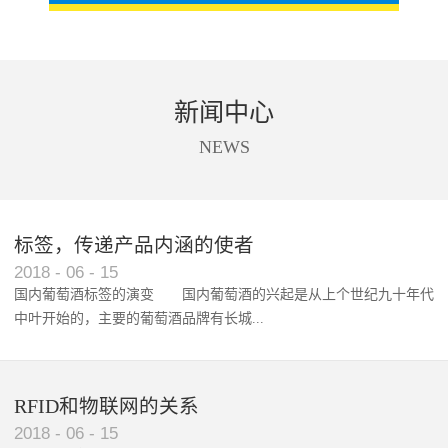
新闻中心
NEWS
标签，传递产品内涵的使者
RFID智能卡在脚踏车租借中的应用案例
2018
-
06
-
15
国内葡萄酒标签的演变 国内葡萄酒的兴起是从上个世纪九十年代
中叶开始的，主要的葡萄酒品牌有长城...
、张裕、王朝、威龙等传统品...
RFID和物联网的关系
2018
-
06
-
15