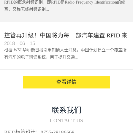
RFID的概念射频识别，即RFID是Radio Frequency Identification的缩
写，又称无线射频识别...
控管再升级！中国将为每一部汽车建置 RFID 来
2018
-
06
-
15
架构辨识系统
根据 WSJ 华尔街日报引用知情人士消息，中国计划建立一个覆盖所
有汽车的电子辨识系统，用于提升交通...
系统的安全性，帮助缓解...
查看详情
联系我们
CONTACT US
RFID标签设计：0755-29186669