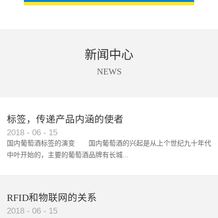
新闻中心
NEWS
标签，传递产品内涵的使者
RFID智能卡在脚踏车租借中的应用案例
2018
-
06
-
15
国内葡萄酒标签的演变 国内葡萄酒的兴起是从上个世纪九十年代
中叶开始的，主要的葡萄酒品牌有长城...
、张裕、王朝、威龙等传统品...
RFID和物联网的关系
2018
-
06
-
15