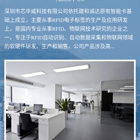
深圳市芯华威科技有限公司依托建和诚达原有智能卡基
础上成立，主要从事RFID电子标签的生产及应用研发
上，是国内专业从事RFID、物联网技术研究的企业之
一。专注于RFID自动识别、自动数据采集和物联网领域
RFID酒类防伪系统方案
RFID智慧食堂系统
的软硬件研发、生产和销售。公司产品涉及高...