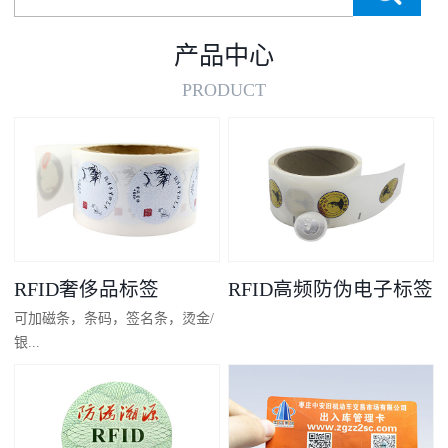
产品中心
PRODUCT
RFID奢侈品标签
RFID高频防伪电子标签
可加磁条，条码，签名条，烫金/
银...
凸码，金/银底