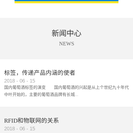
新闻中心
NEWS
标签，传递产品内涵的使者
RFID智能卡在脚踏车租借中的应用案例
2018
-
06
-
15
国内葡萄酒标签的演变 国内葡萄酒的兴起是从上个世纪九十年代
中叶开始的，主要的葡萄酒品牌有长城...
、张裕、王朝、威龙等传统品...
RFID和物联网的关系
2018
-
06
-
15