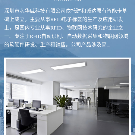
深圳市芯华威科技有限公司依托建和诚达原有智能卡基
础上成立，主要从事RFID电子标签的生产及应用研发
上，是国内专业从事RFID、物联网技术研究的企业之
一。专注于RFID自动识别、自动数据采集和物联网领域
RFID酒类防伪系统方案
RFID智慧食堂系统
的软硬件研发、生产和销售。公司产品涉及高...