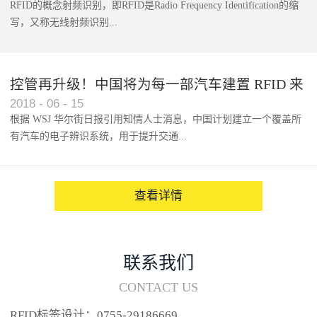
RFID的概念射频识别，即RFID是Radio Frequency Identification的缩
写，又称无线射频识别...
控管再升级！中国将为每一部汽车建置 RFID 来
2018
-
06
-
15
架构辨识系统
根据 WSJ 华尔街日报引用知情人士消息，中国计划建立一个覆盖所
有汽车的电子辨识系统，用于提升交通...
系统的安全性，帮助缓解...
查看详情
联系我们
CONTACT US
RFID标签设计：0755-29186669