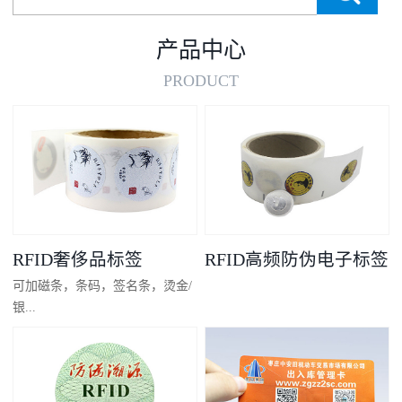
产品中心
PRODUCT
RFID奢侈品标签
RFID高频防伪电子标签
可加磁条，条码，签名条，烫金/
银...
凸码，金/银底