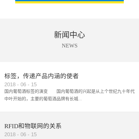
新闻中心
NEWS
标签，传递产品内涵的使者
RFID智能卡在脚踏车租借中的应用案例
2018
-
06
-
15
国内葡萄酒标签的演变 国内葡萄酒的兴起是从上个世纪九十年代
中叶开始的，主要的葡萄酒品牌有长城...
、张裕、王朝、威龙等传统品...
RFID和物联网的关系
2018
-
06
-
15