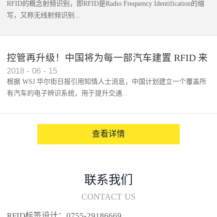
RFID的概念射频识别，即RFID是Radio Frequency Identification的缩
写，又称无线射频识别...
控管再升级！中国将为每一部汽车建置 RFID 来
2018
-
06
-
15
架构辨识系统
根据 WSJ 华尔街日报引用知情人士消息，中国计划建立一个覆盖所
有汽车的电子辨识系统，用于提升交通...
系统的安全性，帮助缓解...
查看详情
联系我们
CONTACT US
RFID标签设计：0755-29186669