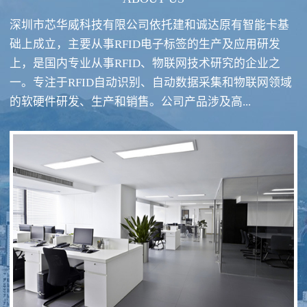
深圳市芯华威科技有限公司依托建和诚达原有智能卡基
础上成立，主要从事RFID电子标签的生产及应用研发
上，是国内专业从事RFID、物联网技术研究的企业之
一。专注于RFID自动识别、自动数据采集和物联网领域
RFID酒类防伪系统方案
RFID智慧食堂系统
的软硬件研发、生产和销售。公司产品涉及高...