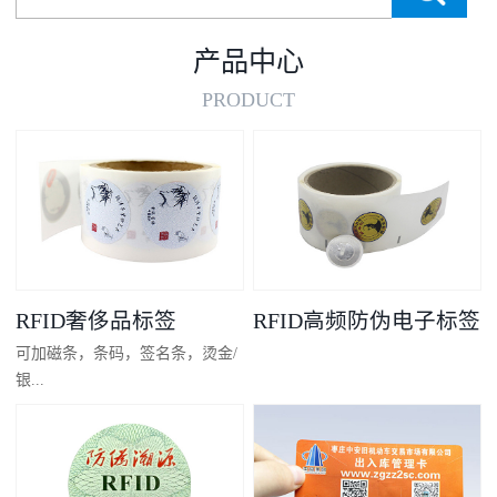
产品中心
PRODUCT
RFID奢侈品标签
RFID高频防伪电子标签
可加磁条，条码，签名条，烫金/
银...
凸码，金/银底