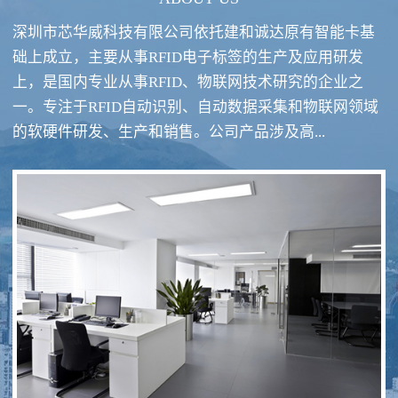
深圳市芯华威科技有限公司依托建和诚达原有智能卡基
础上成立，主要从事RFID电子标签的生产及应用研发
上，是国内专业从事RFID、物联网技术研究的企业之
一。专注于RFID自动识别、自动数据采集和物联网领域
RFID酒类防伪系统方案
RFID智慧食堂系统
的软硬件研发、生产和销售。公司产品涉及高...