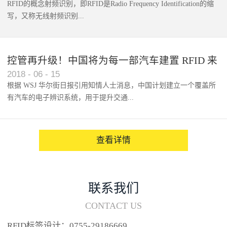
RFID的概念射频识别，即RFID是Radio Frequency Identification的缩
写，又称无线射频识别...
控管再升级！中国将为每一部汽车建置 RFID 来
2018
-
06
-
15
架构辨识系统
根据 WSJ 华尔街日报引用知情人士消息，中国计划建立一个覆盖所
有汽车的电子辨识系统，用于提升交通...
系统的安全性，帮助缓解...
查看详情
联系我们
CONTACT US
RFID标签设计：0755-29186669