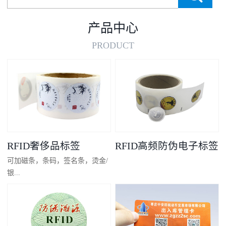
产品中心
PRODUCT
RFID奢侈品标签
RFID高频防伪电子标签
可加磁条，条码，签名条，烫金/
银...
凸码，金/银底