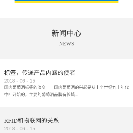
新闻中心
NEWS
标签，传递产品内涵的使者
RFID智能卡在脚踏车租借中的应用案例
2018
-
06
-
15
国内葡萄酒标签的演变 国内葡萄酒的兴起是从上个世纪九十年代
中叶开始的，主要的葡萄酒品牌有长城...
、张裕、王朝、威龙等传统品...
RFID和物联网的关系
2018
-
06
-
15