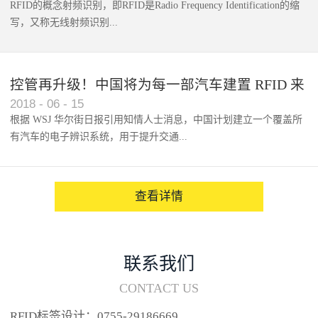
RFID的概念射频识别，即RFID是Radio Frequency Identification的缩
写，又称无线射频识别...
控管再升级！中国将为每一部汽车建置 RFID 来
2018
-
06
-
15
架构辨识系统
根据 WSJ 华尔街日报引用知情人士消息，中国计划建立一个覆盖所
有汽车的电子辨识系统，用于提升交通...
系统的安全性，帮助缓解...
查看详情
联系我们
CONTACT US
RFID标签设计：0755-29186669