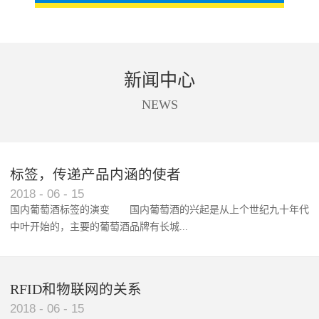
新闻中心
NEWS
标签，传递产品内涵的使者
RFID智能卡在脚踏车租借中的应用案例
2018
-
06
-
15
国内葡萄酒标签的演变 国内葡萄酒的兴起是从上个世纪九十年代
中叶开始的，主要的葡萄酒品牌有长城...
、张裕、王朝、威龙等传统品...
RFID和物联网的关系
2018
-
06
-
15