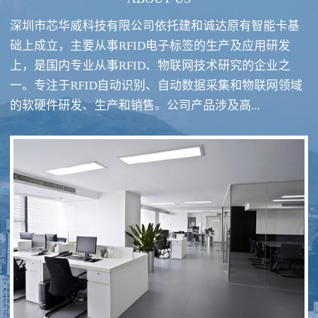
深圳市芯华威科技有限公司依托建和诚达原有智能卡基
础上成立，主要从事RFID电子标签的生产及应用研发
上，是国内专业从事RFID、物联网技术研究的企业之
一。专注于RFID自动识别、自动数据采集和物联网领域
RFID酒类防伪系统方案
RFID智慧食堂系统
的软硬件研发、生产和销售。公司产品涉及高...