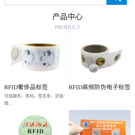
产品中心
PRODUCT
RFID奢侈品标签
RFID高频防伪电子标签
可加磁条，条码，签名条，烫金/
银...
凸码，金/银底