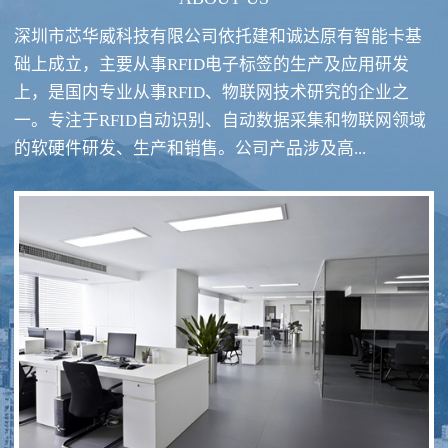
深圳市芯华威科技有限公司依托建和诚达原有智能卡基
础上成立，主要从事RFID电子标签的生产及应用研发
上，是国内专业从事RFID、物联网技术研究的企业之
一。专注于RFID自动识别、自动数据采集和物联网领域
RFID酒类防伪系统方案
RFID智慧食堂系统
的软硬件研发、生产和销售。公司产品涉及高...