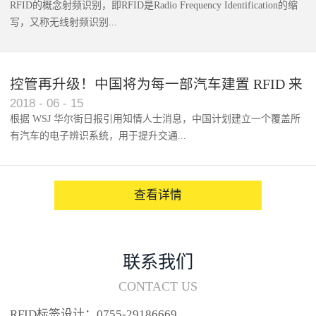
RFID的概念射频识别，即RFID是Radio Frequency Identification的缩
写，又称无线射频识别...
控管再升级！中国将为每一部汽车建置 RFID 来
2018
-
06
-
15
架构辨识系统
根据 WSJ 华尔街日报引用知情人士消息，中国计划建立一个覆盖所
有汽车的电子辨识系统，用于提升交通...
系统的安全性，帮助缓解...
查看详情
联系我们
CONTACT US
RFID标签设计：0755-29186669