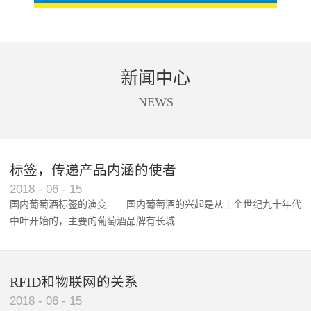
新闻中心
NEWS
标签，传递产品内涵的使者
RFID智能卡在脚踏车租借中的应用案例
2018
-
06
-
15
国内葡萄酒标签的演变 国内葡萄酒的兴起是从上个世纪九十年代
中叶开始的，主要的葡萄酒品牌有长城...
、张裕、王朝、威龙等传统品...
RFID和物联网的关系
2018
-
06
-
15