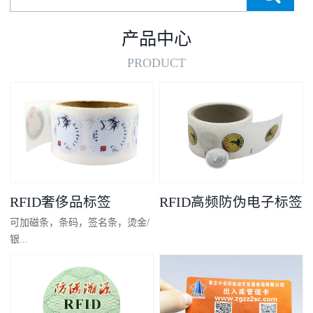
产品中心
PRODUCT
RFID奢侈品标签
RFID高频防伪电子标签
可加磁条，条码，签名条，烫金/
银...
凸码，金/银底