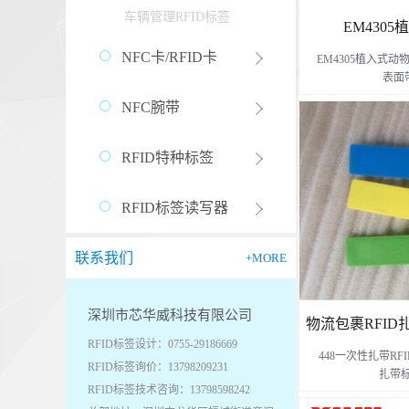
车辆管理RFID标签
EM430
NFC卡/RFID卡
EM4305植入式
表面
NFC腕带
适合动物有猫、狗
RFID特种标签
RFID标签读写器
联系我们
+MORE
深圳市芯华威科技有限公司
物流包裹RFID
RFID标签设计：0755-29186669
448一次性扎带RF
RFID标签询价：13798209231
带标签-4
扎带标
RFID标签技术咨询：13798598242