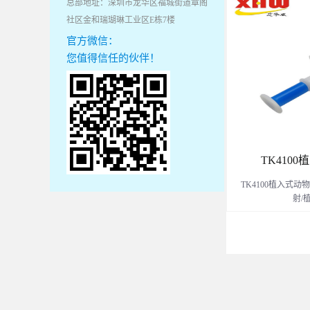
总部地址：深圳市龙华区福城街道章阁
社区金和瑞瑚琳工业区E栋7楼
官方微信：
您值得信任的伙伴！
TK410
TK4100植入式
射/
物玻璃封装，表面
狗、实验动物、金