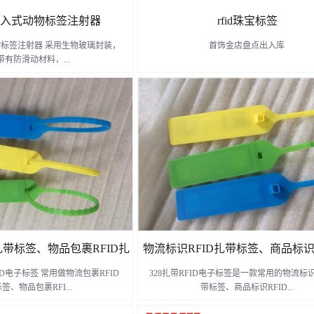
5植入式动物标签注射器
rfid珠宝标签
动物标签注射器 采用生物玻璃封装，
首饰金店盘点出入库
带有防滑动材料，...
、实验动物、金龙鱼等注射晶片之
类的配套产品
了解更多
了解更多
扎带标签、物品包裹RFID扎
物流标识RFID扎带标签、商品标识R
ID电子标签 常用做物流包裹RFID
328扎带RFID电子标签是一款常用的物流标识
48一次性扎带电子标签
带标签-WB328扎带RFID电子
签、物品包裹RFI...
带标签、商品标识RFID...