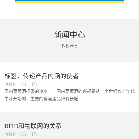
新闻中心
NEWS
标签，传递产品内涵的使者
RFID智能卡在脚踏车租借中的应用案例
2018
-
06
-
15
国内葡萄酒标签的演变 国内葡萄酒的兴起是从上个世纪九十年代
中叶开始的，主要的葡萄酒品牌有长城...
、张裕、王朝、威龙等传统品...
RFID和物联网的关系
2018
-
06
-
15