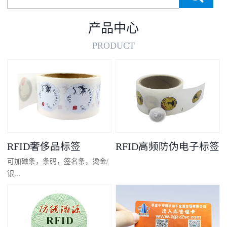
产品中心
PRODUCT
RFID奢侈品标签
RFID高频防伪电子标签
可加磁条，条码，签名条，烫金/
银...
凸码，金/银底