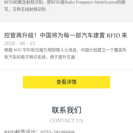
RFID的概念射频识别，即RFID是Radio Frequency Identification的缩
写，又称无线射频识别...
控管再升级！中国将为每一部汽车建置 RFID 来
2018
-
06
-
15
架构辨识系统
根据 WSJ 华尔街日报引用知情人士消息，中国计划建立一个覆盖所
有汽车的电子辨识系统，用于提升交通...
系统的安全性，帮助缓解...
查看详情
联系我们
CONTACT US
RFID标签设计：0755-29186669