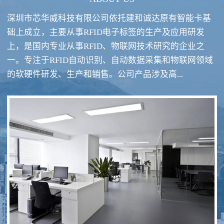
深圳市芯华威科技有限公司依托建和诚达原有智能卡基
础上成立，主要从事RFID电子标签的生产及应用研发
上，是国内专业从事RFID、物联网技术研究的企业之
一。专注于RFID自动识别、自动数据采集和物联网领域
RFID酒类防伪系统方案
RFID智慧食堂系统
的软硬件研发、生产和销售。公司产品涉及高...