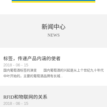
新闻中心
NEWS
标签，传递产品内涵的使者
RFID智能卡在脚踏车租借中的应用案例
2018
-
06
-
15
国内葡萄酒标签的演变 国内葡萄酒的兴起是从上个世纪九十年代
中叶开始的，主要的葡萄酒品牌有长城...
、张裕、王朝、威龙等传统品...
RFID和物联网的关系
2018
-
06
-
15