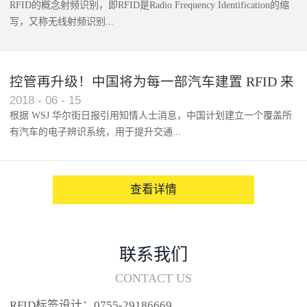
RFID的概念射频识别，即RFID是Radio Frequency Identification的缩
写，又称无线射频识别...
控管再升级！中国将为每一部汽车建置 RFID 来
2018
-
06
-
15
架构辨识系统
根据 WSJ 华尔街日报引用知情人士消息，中国计划建立一个覆盖所
有汽车的电子辨识系统，用于提升交通...
系统的安全性，帮助缓解...
查看详情
联系我们
CONTACT US
RFID标签设计：0755-29186669