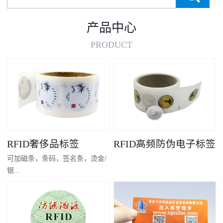
产品中心
PRODUCT
RFID奢侈品标签
RFID高频防伪电子标签
可加磁条，条码，签名条，烫金/
银...
凸码，金/银底