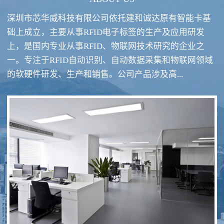
深圳市芯华威科技有限公司依托建和诚达原有智能卡基
础上成立，主要从事RFID电子标签的生产及应用研发
上，是国内专业从事RFID、物联网技术研究的企业之
一。专注于RFID自动识别、自动数据采集和物联网领域
RFID酒类防伪系统方案
RFID智慧食堂系统
的软硬件研发、生产和销售。公司产品涉及高...