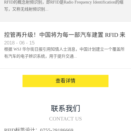
RFID的概念射频识别，即RFID是Radio Frequency Identification的缩
写，又称无线射频识别...
控管再升级！中国将为每一部汽车建置 RFID 来
2018
-
06
-
15
架构辨识系统
根据 WSJ 华尔街日报引用知情人士消息，中国计划建立一个覆盖所
有汽车的电子辨识系统，用于提升交通...
系统的安全性，帮助缓解...
查看详情
联系我们
CONTACT US
RFID标签设计：0755-29186669