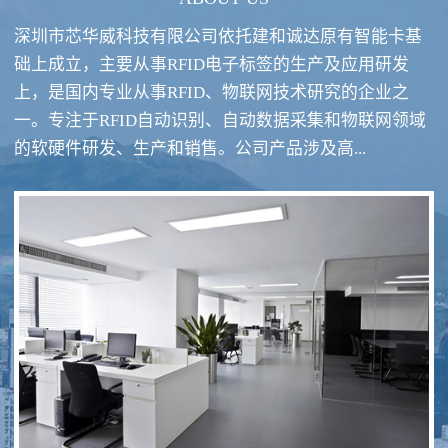
深圳市芯华威科技有限公司依托建和诚达原有智能卡基
础上成立，主要从事RFID电子标签的生产及应用研发
上，是国内专业从事RFID、物联网技术研究的企业之
一。专注于RFID自动识别、自动数据采集和物联网领域
RFID酒类防伪系统方案
RFID智慧食堂系统
的软硬件研发、生产和销售。公司产品涉及高...