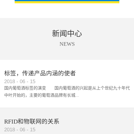
新闻中心
NEWS
标签，传递产品内涵的使者
RFID智能卡在脚踏车租借中的应用案例
2018
-
06
-
15
国内葡萄酒标签的演变 国内葡萄酒的兴起是从上个世纪九十年代
中叶开始的，主要的葡萄酒品牌有长城...
、张裕、王朝、威龙等传统品...
RFID和物联网的关系
2018
-
06
-
15