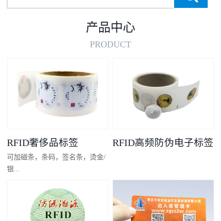
产品中心
PRODUCT
RFID奢侈品标签
RFID高频防伪电子标签
可加磁条，条码，签名条，烫金/
银...
凸码，金/银底