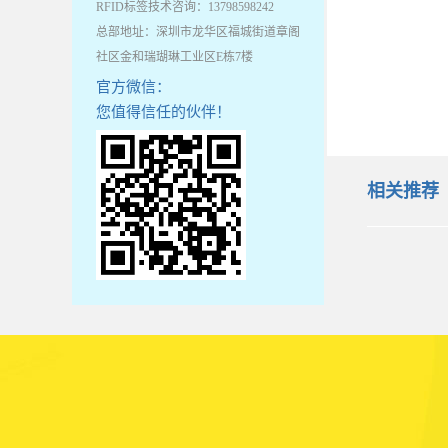
RFID标签技术咨询：13798598242
总部地址：深圳市龙华区福城街道章阁
社区金和瑞瑚琳工业区E栋7楼
官方微信：
您值得信任的伙伴！
相关推荐