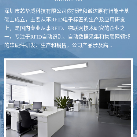
深圳市芯华威科技有限公司依托建和诚达原有智能卡基
础上成立，主要从事RFID电子标签的生产及应用研发
上，是国内专业从事RFID、物联网技术研究的企业之
一。专注于RFID自动识别、自动数据采集和物联网领域
RFID酒类防伪系统方案
RFID智慧食堂系统
的软硬件研发、生产和销售。公司产品涉及高...