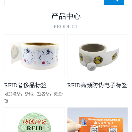
产品中心
PRODUCT
RFID奢侈品标签
RFID高频防伪电子标签
可加磁条，条码，签名条，烫金/
银...
凸码，金/银底