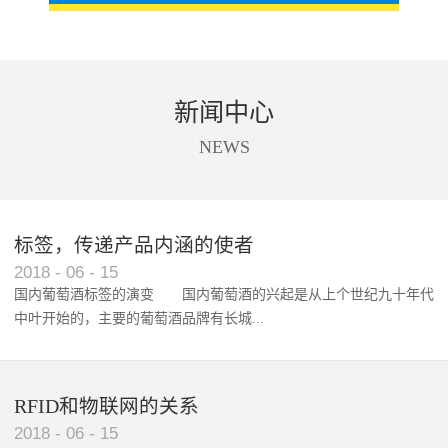
新闻中心
NEWS
标签，传递产品内涵的使者
RFID智能卡在脚踏车租借中的应用案例
2018
-
06
-
15
国内葡萄酒标签的演变 国内葡萄酒的兴起是从上个世纪九十年代
中叶开始的，主要的葡萄酒品牌有长城...
、张裕、王朝、威龙等传统品...
RFID和物联网的关系
2018
-
06
-
15