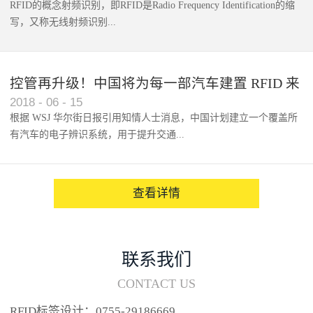
RFID的概念射频识别，即RFID是Radio Frequency Identification的缩
写，又称无线射频识别...
控管再升级！中国将为每一部汽车建置 RFID 来
2018
-
06
-
15
架构辨识系统
根据 WSJ 华尔街日报引用知情人士消息，中国计划建立一个覆盖所
有汽车的电子辨识系统，用于提升交通...
系统的安全性，帮助缓解...
查看详情
联系我们
CONTACT US
RFID标签设计：0755-29186669