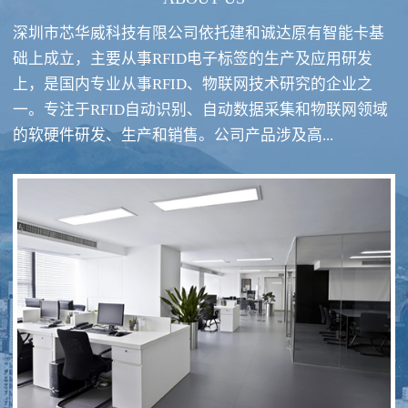
深圳市芯华威科技有限公司依托建和诚达原有智能卡基
础上成立，主要从事RFID电子标签的生产及应用研发
上，是国内专业从事RFID、物联网技术研究的企业之
一。专注于RFID自动识别、自动数据采集和物联网领域
RFID酒类防伪系统方案
RFID智慧食堂系统
的软硬件研发、生产和销售。公司产品涉及高...