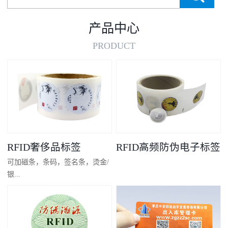
产品中心
PRODUCT
RFID奢侈品标签
RFID高频防伪电子标签
可加磁条，条码，签名条，烫金/
银...
凸码，金/银底