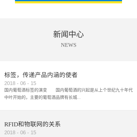
新闻中心
NEWS
标签，传递产品内涵的使者
RFID智能卡在脚踏车租借中的应用案例
2018
-
06
-
15
国内葡萄酒标签的演变 国内葡萄酒的兴起是从上个世纪九十年代
中叶开始的，主要的葡萄酒品牌有长城...
、张裕、王朝、威龙等传统品...
RFID和物联网的关系
2018
-
06
-
15