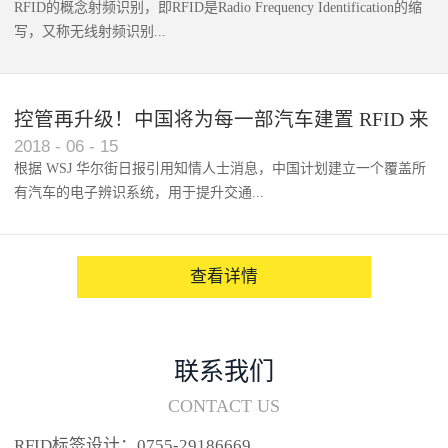
RFID的概念射频识别，即RFID是Radio Frequency Identification的缩
写，又称无线射频识别...
控管再升级！中国将为每一部汽车建置 RFID 来
2018
-
06
-
15
架构辨识系统
根据 WSJ 华尔街日报引用知情人士消息，中国计划建立一个覆盖所
有汽车的电子辨识系统，用于提升交通...
系统的安全性，帮助缓解...
查看详情
联系我们
CONTACT US
RFID标签设计：0755-29186669