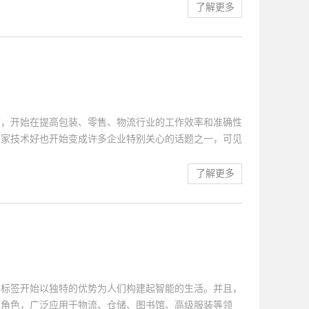
签也是具有良好耐受能力的智能电子产品，能适应不同环境
了解更多
用。不论是直接贴于产品表面或是嵌入产品内部都不会受到
能力好能满足不同环境及用户的使用方式。第二、识别速度
好但却有灵敏度高的识别性，而且还能满足于多样化的识别
别还能移动式的识别，只要是安装有电子标签都难逃过识别
的了解到标签上所有的信息并进行相关的记...
下，开始在提高包装、零售、物流行业的工作效率和准确性
哪家技术好也开始变成许多企业特别关心的话题之一，可见
么，如此备受企业喜爱和青睐的电子标签都具备哪些功能
为电子物品监视系统的重要一部分，在商品防盗方面起到
了解更多
作用，主要是因为不同类别商品的电子标签可以通过扫描器
品的行为则能自动触发防盗系统报警。不过，如果商品被消
销售单的时候自动将防盗功能解除。如此一来，顾客带着已
、防伪功能因为商品上的电子标签附有电子编码，所以人
和物流信息。由此可见，电子标签具有很强的防...
子标签开始以独特的优势为人们构建起智能的生活。并且，
的角色，广泛应用于物流、仓储、图书馆、高级服装等领