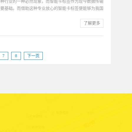
各种行业的一种必然现象，而智能卡标签作为现今数据传输
重要基础。而借助这种专业放心的智能卡标签便能够为我国
要确保这种专业的智能卡标签发挥稳定的性能和基本的价
为大家做出解答。1.装置的工作频率和其兼容性能够适应
了解更多
让其读写更加顺畅，而针对现今智能卡标签的工作型号和相
有着明显的差异。想要保证该种值得信赖的智能卡标签发挥
的兼容性符合，需要确保其工序和系统设计具备更好的兼容
智能卡标签发挥更可靠的功能。2.环境的威胁因素和具体
7
8
下一页
变化等也会对装置的读写情况产生更多的...