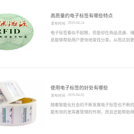
子标签具有的防伪功能，能够帮助更好的维
盗功能电子标签能够收到欢迎的另一大特点
高质量的电子标签有哪些特点
统来进行解锁，当物品被非法取走之后，采用
2019
-
04
-
24
发布时间:
电子标签看似不起眼，但是却在商品流通、
息能够帮助用户更快地查找分类，从而达到
到便捷的管理操作方式。为用户提供更便捷
靠电子标签重要的便是能够做到安全可靠。
必定是要更容易别检测到，电子标签暴露在外
好的电子标签采用的是加密的电子标签，需
性可靠、二、识别速度快电子标签能够便捷
物流行业带来极大的便捷。物流需求的巨大
使用电子标签的好处有哪些
签的使用能够很大的减少物流在转仓的时候消耗
2019
-
04
-
02
发布时间:
随着智能化社会的不断发展电子标签也不断
能有效的发挥着管理的作用，而且还能帮助用
标签怎么选择”并挑选到高质量耐用的标签产
理操作。下文小编就使用电子标签的好处为大
进行随时的追踪或信息采集管理。减轻管理