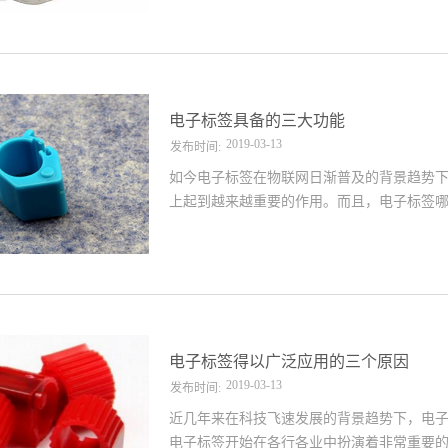
下文小编的讲述：第一、适应能力好电子标
或各种不同的使用方式都能发挥其标签的作
读取影响。因此可见电子标签在使用上适应
快电子标签虽然所占有的体积小而且隐匿性
方式及不同速度下的快速识别，既能固定识
电子标签具备的三大功能
器的“法眼”，能快速的读写识别标签还能清晰
2019
-
03
-
13
发布时间:
如今电子标签在物联网日渐普及的背景趋势
上起到越来越重要的作用。而且，电子标签
其对于企业而言有着非同一般的重要性。那
呢？1、防盗功能采用先进技术的电子标签作
非常关键的作用。而它之所以能够起到防盗
一次性扫描出来，所以如果出现非法取走货
费者选购且已经成功买单则会在收银台生成
经购买成功的物品离开时便不会触发警报。2
电子标签得以广泛应用的三个原因
们只要用扫描器扫描便可看到产品详尽的生产
2019
-
03
-
13
发布时间:
近几年来在科技飞速发展的背景趋势下，电
电子标签开始在各行各业中扮演着非常重要