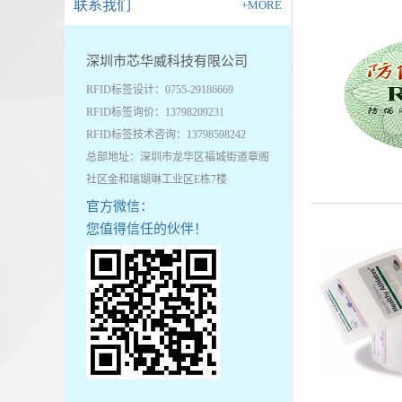
联系我们
+MORE
深圳市芯华威科技有限公司
RFID标签设计：0755-29186669
RFID标签询价：13798209231
RFID标签技术咨询：13798598242
总部地址：深圳市龙华区福城街道章阁
社区金和瑞瑚琳工业区E栋7楼
官方微信：
您值得信任的伙伴！