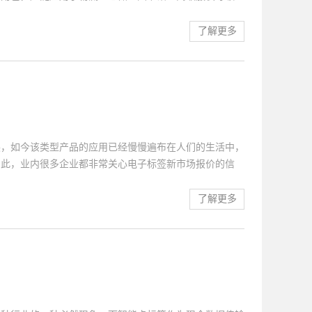
用，都是因为它具备以下几大优势：1、扫描快速以及安
，从而可以保证识别的时候做到准确无误。除此之外，电子
了解更多
多个标签，并且在无任何物体覆盖的情况下，标签可以实现
子标签承载的是电子式信息而可以用密码保护数据内容，使
全性。2、数据的记忆容量大一般技术好的电子标签厂家
要携带的资料信息量会逐渐增多，而不断地扩大标签产品数
非常关注电子标签哪家技术好之类的问题。同时...
展，如今该类型产品的应用已经慢慢遍布在人们的生活中，
因此，业内很多企业都非常关心电子标签新市场报价的信
电子标签的应用范围会慢慢扩展到以下几个领域：1、服
企业，很早就意识到电子标签技术对于服装零售的巨大价
了解更多
研发工作。并且通过实践证明，电子标签技术可以让许多服
业特性也具有较强的补充性。充分利用电子标签技术，可以
各个环节信息，充分享受到该技术应用带来的便利。2、
子标签来加强对行李的追踪、分配、运输。因为电子标签系
方便地接入到航空现有的启程控制系统以及行李包...