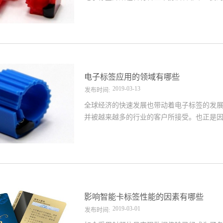
域。而电子标签之所以能够得到如此广泛地应
全性高先进的电子标签的识别精准度非常高
标签的识别距离具有灵活性而可以同时识别
穿透性通信和无障碍地阅读。另外，因为电
得这些内容不易被伪造和盗取而具备较高的安
在制造产品的时候，会考虑到未来物体所需
电子标签应用的领域有哪些
据的记忆容量。因此，诸多行业领域的企业都
2019
-
03
-
13
发布时间:
全球经济的快速发展也带动着电子标签的发
并被越来越多的行业的客户所接受。也正是
息。另外，相信在物联网战略的整体背景下，
装零售领域服装零售行业许多规模比较大的
值，于是便开始启动对该种技术读取系统的
装企业的作业效率得到大大提升，对零售行
帮助企业掌控商品从采购到销售及售后服务的
航空领域如今，许多航空公司均选择采用电
影响智能卡标签性能的因素有哪些
统比现有的条码系统要更为安全可靠，它可以
2019
-
03
-
01
发布时间: