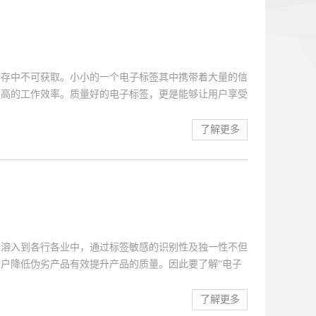
护用户的利益，同时帮助公司赢得用户的信任。二、具有防
便是具有防盗功能，一个企业的电子标签需要特定的扫描系
没有认证的扫描系统，会自动触发报警系统。电...
储存中不可获取。小小的一个电子标签其中携带着大量的信
更高的工作效率。质量好的电子标签，更是能够让用户享受
管理方式的高质量的电子标签是如何做到的。一、安全性可
电子商标是为了便于检测分类、追踪定位的。其所在的位置
了解更多
面虽然能够更加便捷，但是安全性也出现了隐患 。质量
要公司特别定制的电子枪来进行检测，这样就可以做到安全
管理的另一大特点便是电子标签的识别速度快，能够在快递
，而消费者又希望在短时间内拿到购买的商品，所以电子标
的时间，同时识别过的电子标签 能够帮助...
的溶入到各行各业中，通过标签敏感的识别性及独一性不但
户降低伪劣产品有效提升产品的质量。因此要了解“电子
品，才能更好的为用户带来诸多使用好处并带来便利的管
家做出介绍：第1.可方便获得多样化的数据电子标签便能
了解更多
人员大量管理工作量且实现精准现场管理。还可通过电子标