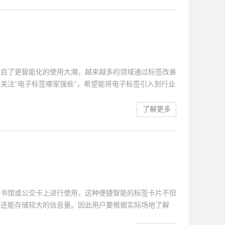
题根源，而且由于标签能采集的数据量大且能随时进行更
。第2.可提高产品使用的安全性如今很多产品因为量大而
现管理，像大家常见的共享单车或是图书馆及贵重物品，都
流动过程中出现意外，并且因为电子标签...
开启了更智能化的使用大潮，越来越多的领域通过标签改善
关注“电子标签哪家强些”，希望能将电子标签引入到行业
绍电子标签常使用的几大领域：第一、生产领域使用的电子
进行工序信息及工艺操作管理，以此来更方便管理好所有员
了解更多
。而且也能满足到产品生产质量的可追溯性，更有效的责任
书馆领域使用的图书标签在读书馆内因为书籍资料较多为了
标签对所有的书籍借阅归还实行高效智能的管理。不但省去
快速的体验整个借书过程。并且在整理图书时也不需大批量
。第三、仓库领域使用的物品标识RFI...
图书馆或公交卡上进行使用，这种便捷智能的标签卡片不但
别还能存储较大的信息量。因此用户要根据实际场地了解
更合理的进行使用。关于电子标签在使用过程中的优势且看