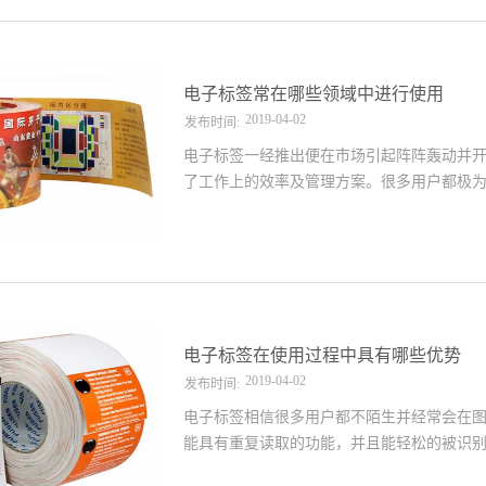
签进行实时数据采集并通过对比分析了解问
新，所以更能方便各领域对多样化数据的获取
且流动性较大因此就需要通过电子标签来实
电子标签常在哪些领域中进行使用
会通过电子标签来对产品实现保驾护航以防止在
2019
-
04
-
02
发布时间:
电子标签一经推出便在市场引起阵阵轰动并
了工作上的效率及管理方案。很多用户都极为
入提供智能化的操作。下面小编便为大家介
标签在众多的生产线上都是通过电子标签来
工并对其工作能力及表现进行数据记录评估
到人并能提高生产线工作积极性。第二、读
更方便的进行大量书籍管理，都是通过电子
了大量复杂的手续办理而且还能方便借阅者
电子标签在使用过程中具有哪些优势
的进行移动通过贴入电子标签便能完成高效工作
2019
-
04
-
02
发布时间:
电子标签相信很多用户都不陌生并经常会在
能具有重复读取的功能，并且能轻松的被识
“电子标签怎么选择”，选择适宜的标签才能