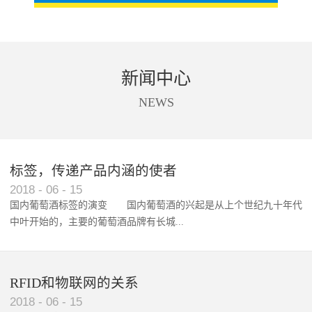
新闻中心
NEWS
标签，传递产品内涵的使者
RFID智能卡在脚踏车租借中的应用案例
2018
-
06
-
15
国内葡萄酒标签的演变 国内葡萄酒的兴起是从上个世纪九十年代
中叶开始的，主要的葡萄酒品牌有长城...
、张裕、王朝、威龙等传统品...
RFID和物联网的关系
2018
-
06
-
15