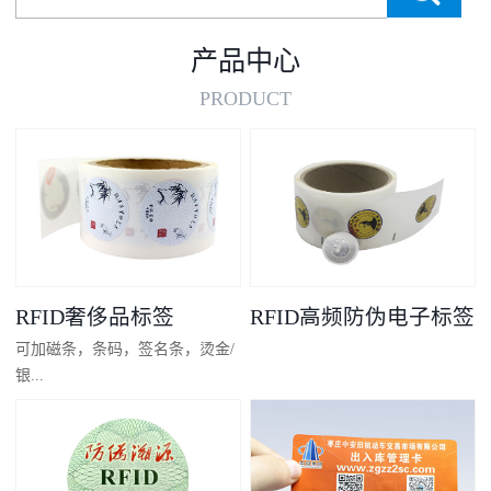
产品中心
PRODUCT
RFID奢侈品标签
RFID高频防伪电子标签
可加磁条，条码，签名条，烫金/
银...
凸码，金/银底