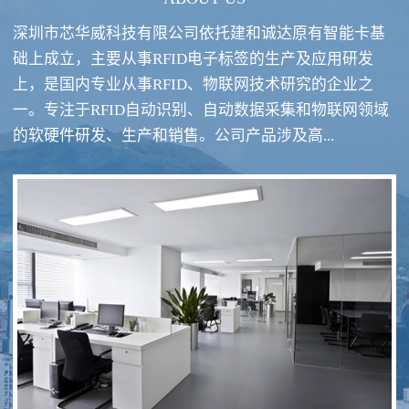
深圳市芯华威科技有限公司依托建和诚达原有智能卡基
础上成立，主要从事RFID电子标签的生产及应用研发
上，是国内专业从事RFID、物联网技术研究的企业之
一。专注于RFID自动识别、自动数据采集和物联网领域
RFID酒类防伪系统方案
RFID智慧食堂系统
的软硬件研发、生产和销售。公司产品涉及高...