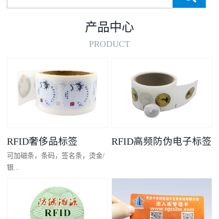
产品中心
PRODUCT
RFID奢侈品标签
RFID高频防伪电子标签
可加磁条，条码，签名条，烫金/
银...
凸码，金/银底