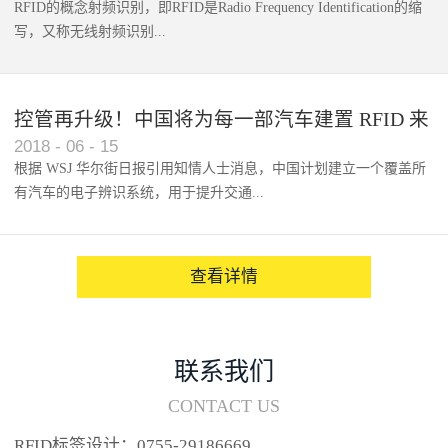
RFID的概念射频识别，即RFID是Radio Frequency Identification的缩
写，又称无线射频识别...
控管再升级！中国将为每一部汽车建置 RFID 来
2018
-
06
-
15
架构辨识系统
根据 WSJ 华尔街日报引用知情人士消息，中国计划建立一个覆盖所
有汽车的电子辨识系统，用于提升交通...
系统的安全性，帮助缓解...
查看详情
联系我们
CONTACT US
RFID标签设计：0755-29186669