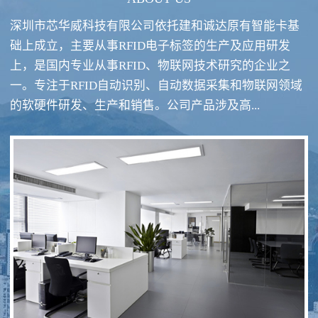
深圳市芯华威科技有限公司依托建和诚达原有智能卡基
础上成立，主要从事RFID电子标签的生产及应用研发
上，是国内专业从事RFID、物联网技术研究的企业之
一。专注于RFID自动识别、自动数据采集和物联网领域
RFID酒类防伪系统方案
RFID智慧食堂系统
的软硬件研发、生产和销售。公司产品涉及高...