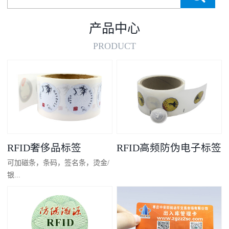
产品中心
PRODUCT
RFID奢侈品标签
RFID高频防伪电子标签
可加磁条，条码，签名条，烫金/
银...
凸码，金/银底