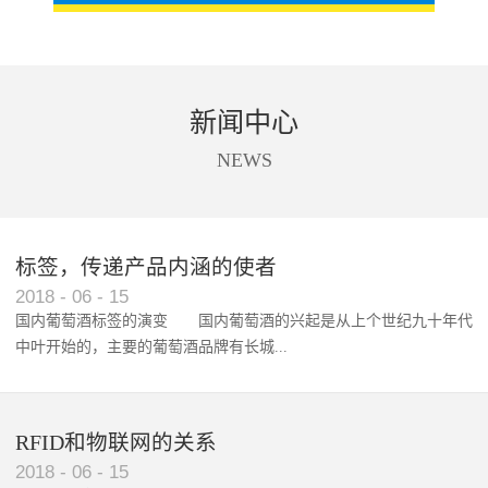
新闻中心
NEWS
标签，传递产品内涵的使者
RFID智能卡在脚踏车租借中的应用案例
2018
-
06
-
15
国内葡萄酒标签的演变 国内葡萄酒的兴起是从上个世纪九十年代
中叶开始的，主要的葡萄酒品牌有长城...
、张裕、王朝、威龙等传统品...
RFID和物联网的关系
2018
-
06
-
15