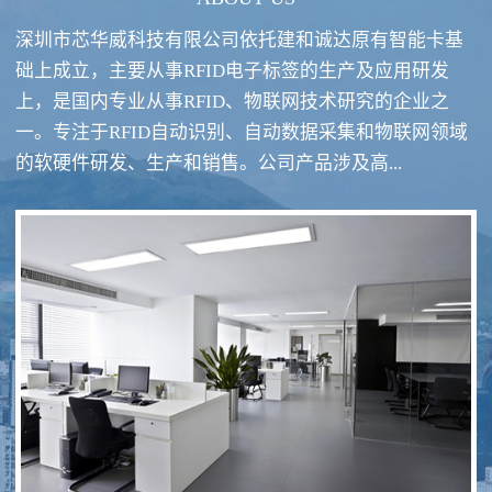
深圳市芯华威科技有限公司依托建和诚达原有智能卡基
础上成立，主要从事RFID电子标签的生产及应用研发
上，是国内专业从事RFID、物联网技术研究的企业之
一。专注于RFID自动识别、自动数据采集和物联网领域
RFID酒类防伪系统方案
RFID智慧食堂系统
的软硬件研发、生产和销售。公司产品涉及高...