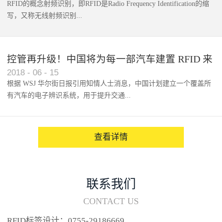
RFID的概念射频识别，即RFID是Radio Frequency Identification的缩
写，又称无线射频识别...
控管再升级！中国将为每一部汽车建置 RFID 来
2018
-
06
-
15
架构辨识系统
根据 WSJ 华尔街日报引用知情人士消息，中国计划建立一个覆盖所
有汽车的电子辨识系统，用于提升交通...
系统的安全性，帮助缓解...
查看详情
联系我们
CONTACT US
RFID标签设计：0755-29186669