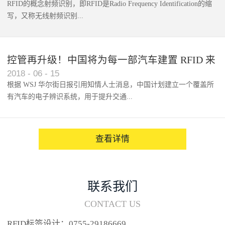
RFID的概念射频识别，即RFID是Radio Frequency Identification的缩
写，又称无线射频识别...
控管再升级！中国将为每一部汽车建置 RFID 来
2018
-
06
-
15
架构辨识系统
根据 WSJ 华尔街日报引用知情人士消息，中国计划建立一个覆盖所
有汽车的电子辨识系统，用于提升交通...
系统的安全性，帮助缓解...
查看详情
联系我们
CONTACT US
RFID标签设计：0755-29186669