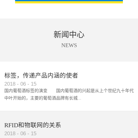
新闻中心
NEWS
标签，传递产品内涵的使者
RFID智能卡在脚踏车租借中的应用案例
2018
-
06
-
15
国内葡萄酒标签的演变 国内葡萄酒的兴起是从上个世纪九十年代
中叶开始的，主要的葡萄酒品牌有长城...
、张裕、王朝、威龙等传统品...
RFID和物联网的关系
2018
-
06
-
15