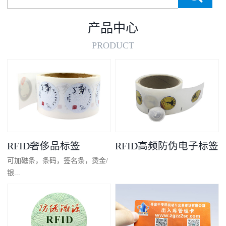
产品中心
PRODUCT
RFID奢侈品标签
RFID高频防伪电子标签
可加磁条，条码，签名条，烫金/
银...
凸码，金/银底