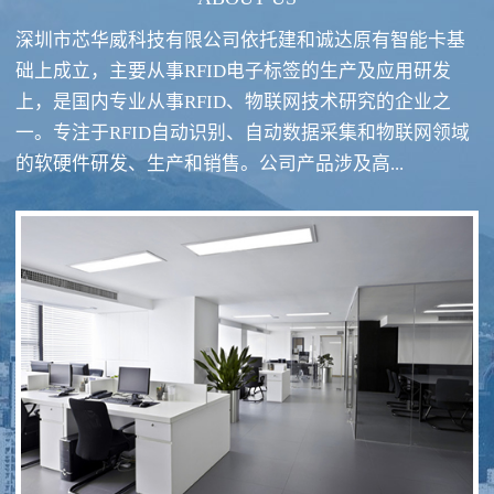
深圳市芯华威科技有限公司依托建和诚达原有智能卡基
础上成立，主要从事RFID电子标签的生产及应用研发
上，是国内专业从事RFID、物联网技术研究的企业之
一。专注于RFID自动识别、自动数据采集和物联网领域
RFID酒类防伪系统方案
RFID智慧食堂系统
的软硬件研发、生产和销售。公司产品涉及高...